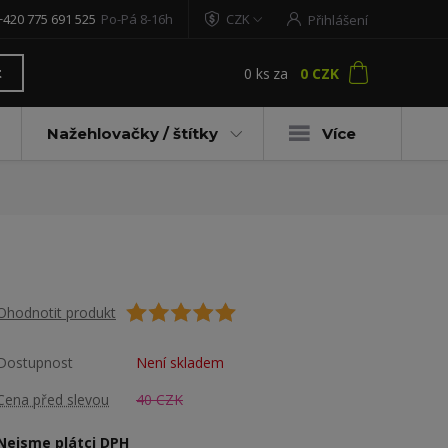
+420 775 691 525
Po-Pá 8-16h
CZK
Přihlášení
0
ks
za
0 CZK
t
Nažehlovačky / štítky
Více
Ohodnotit produkt
Dostupnost
Není skladem
Cena před slevou
40 CZK
Nejsme plátci DPH