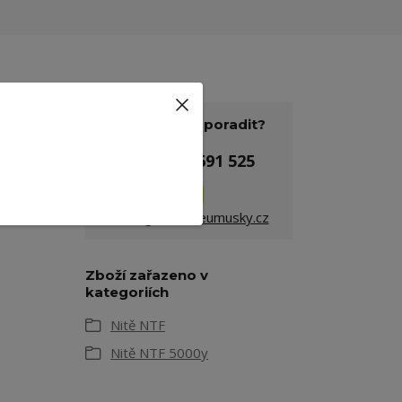
Potřebujete poradit?
+420 775 691 525
info@galanterieumusky.cz
Zboží zařazeno v
kategoriích
Nitě NTF
Nitě NTF 5000y