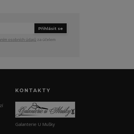
Přihlásit se
ním osobních údajů
za účelem
KONTAKTY
zí
Galanterie U Mušky