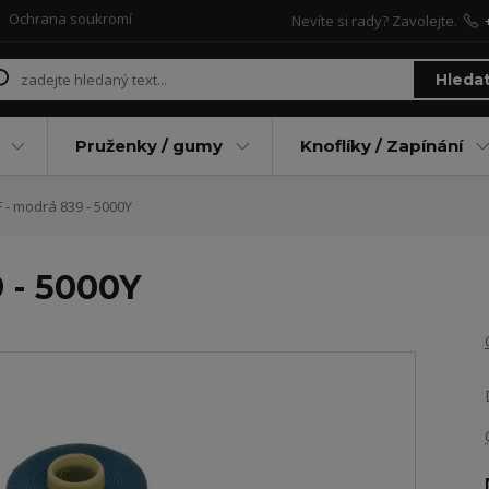
Ochrana soukromí
Nevíte si rady? Zavolejte.
Hleda
Pruženky / gumy
Knoflíky / Zapínání
 - modrá 839 - 5000Y
 - 5000Y