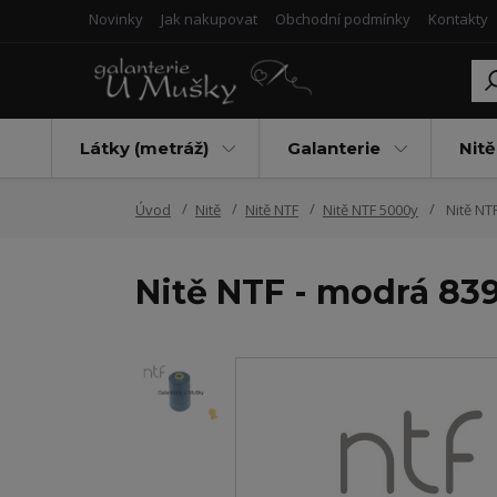
Novinky
Jak nakupovat
Obchodní podmínky
Kontakty
Látky (metráž)
Galanterie
Nitě
Úvod
Nitě
Nitě NTF
Nitě NTF 5000y
Nitě NTF
Nitě NTF - modrá 839