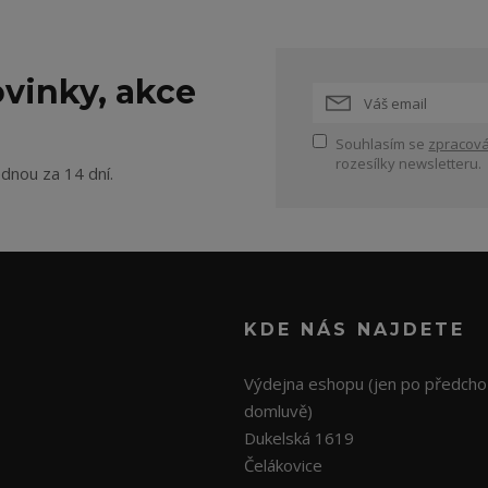
vinky, akce
Souhlasím se
zpracová
rozesílky newsletteru.
ednou za 14 dní.
KDE NÁS NAJDETE
Výdejna eshopu (jen po předcho
domluvě)
Dukelská 1619
Čelákovice