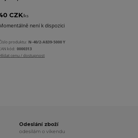
40 CZK
/
ks
Momentálně není k dispozici
Číslo produktu:
N-40/2-A839-5000 Y
EAN kód:
0000313
Hlídat cenu / dostupnost
Odeslání zboží
odesílám o víkendu