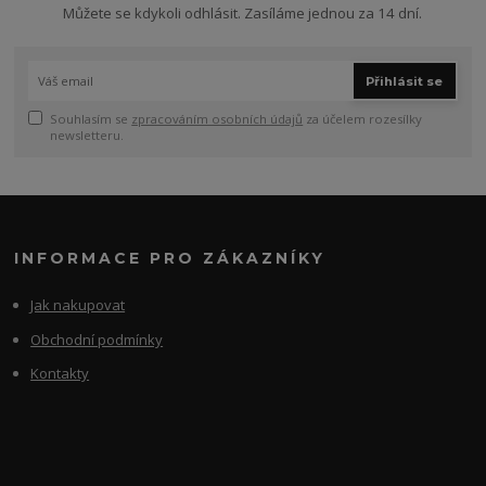
Můžete se kdykoli odhlásit. Zasíláme jednou za 14 dní.
Přihlásit se
Souhlasím se
zpracováním osobních údajů
za účelem rozesílky
newsletteru.
INFORMACE PRO ZÁKAZNÍKY
Jak nakupovat
Obchodní podmínky
Kontakty