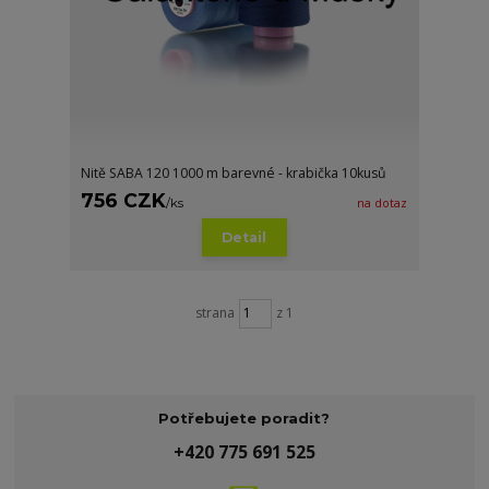
Nitě SABA 120 1000 m barevné - krabička 10kusů
756 CZK
/
ks
na dotaz
Detail
strana
z 1
Potřebujete poradit?
+420 775 691 525