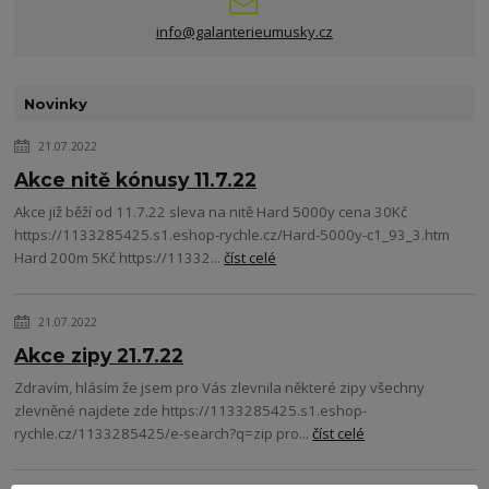
info@galanterieumusky.cz
Novinky
21.07.2022
Akce nitě kónusy 11.7.22
Akce již běží od 11.7.22 sleva na nitě Hard 5000y cena 30Kč
https://1133285425.s1.eshop-rychle.cz/Hard-5000y-c1_93_3.htm
Hard 200m 5Kč https://11332...
číst celé
21.07.2022
Akce zipy 21.7.22
Zdravím, hlásím že jsem pro Vás zlevnila některé zipy všechny
zlevněné najdete zde https://1133285425.s1.eshop-
rychle.cz/1133285425/e-search?q=zip pro...
číst celé