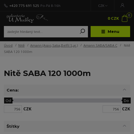
+420 775 691 525
Po-Pá 8-16h
CZK
0
0 CZK
Menu
Úvod
Nitě
Amann (Aspo,Saba,Belfil S,aj.)
Amann SABA/SABA C
Nitě
SABA 120 1000m
Nitě SABA 120 1000m
Cena:
Od
Do
CZK
CZK
Štítky