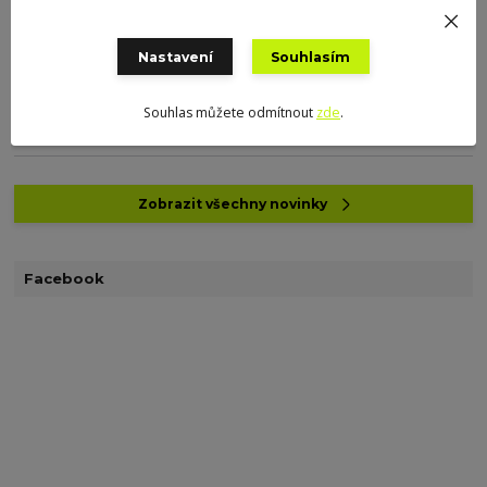
13.06.2022
Předobjednávka Mušelín
Nastavení
Souhlasím
Mušelín který je v předobjednávce a je již možno zakoupit krásné
potištěné vzory Jednobarevný cena 169Kč/m Potištěný cena 199Kč/m
Souhlas můžete odmítnout
zde
.
https://www.galan...
číst celé
Zobrazit všechny novinky
Facebook