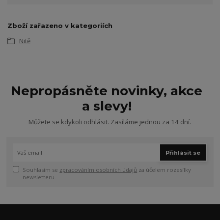
Zboží zařazeno v kategoriích
Nitě
Nepropásněte novinky, akce
a slevy!
Můžete se kdykoli odhlásit. Zasíláme jednou za 14 dní.
Přihlásit se
Souhlasím se
zpracováním osobních údajů
za účelem rozesílky
newsletteru.