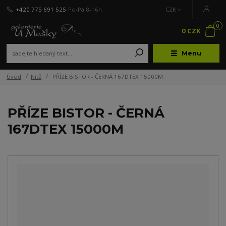
+420 775 691 525
Po-Pá 8-16h
CZK
0
0 CZK
Menu
Úvod
Nitě
PŘÍZE BISTOR - ČERNÁ 167DTEX 15000M
PŘÍZE BISTOR - ČERNÁ
167DTEX 15000M