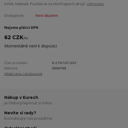
triček, halenek. Používá se na všech typech strojů.
celý popis
Dostupnost
Není skladem
Nejsme plátci DPH
62 CZK
/
ks
Momentálně není k dispozici
Číslo produktu:
K-C10-167-332
EAN kód:
0000798
Hlídat cenu / dostupnost
Nákup v Eurech
je třeba přepnout si měnu
Nevíte si rady?
kontaktujte nás poradíme