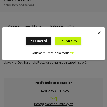
Odeslání zboží
odesílám o víkendu
Kompletní specifikace
Hodnocení
0
Nastavení
Souhlasím
Kompletní specifikace
Souhlas můžete odmítnout
zde
.
Polyesterová příze 167 dtex, nejčastěji používanou pro lemování
plavek, triček, halenek. Používá se na všech typech strojů.
Potřebujete poradit?
+420 775 691 525
info@galanterieumusky.cz