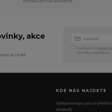
kontaktujte nás poradíme
vinky, akce
Souhlasím se
zpracová
rozesílky newsletteru.
ednou za 14 dní.
KDE NÁS NAJDETE
Výdejna eshopu (jen po předcho
domluvě)