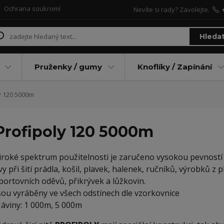
Ochrana soukromí
Nevíte si rady? Zavolejte.
Hleda
Pruženky / gumy
Knoflíky / Zapínání
y 120 5000m
Profipoly 120 5000m
iroké spektrum použitelnosti je zaručeno vysokou pevností při
vy při šití prádla, košil, plavek, halenek, ručníků, výrobků 
portovních oděvů, přikrývek a lůžkovin.
sou vyráběny ve všech odstínech dle vzorkovnice
áviny: 1 000m, 5 000m