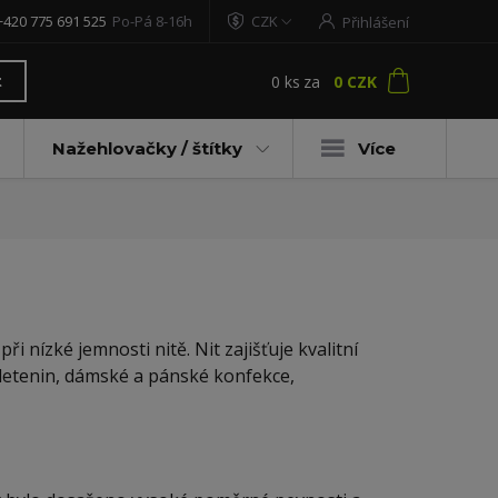
+420 775 691 525
Po-Pá 8-16h
CZK
Přihlášení
0
ks
za
0 CZK
t
Nažehlovačky / štítky
Více
 nízké jemnosti nitě. Nit zajišťuje kvalitní
z pletenin, dámské a pánské konfekce,