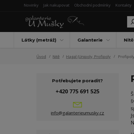
Novinky
Jak nakupovat
Obchodní podmínky
Kontakty
Látky (metráž)
Galanterie
Nitě
Úvod
Nitě
Hagal (Unipoly, Profipoly
Profipol
Potřebujete poradit?
+420 775 691 525
Š
š
s
info@galanterieumusky.cz
J
N