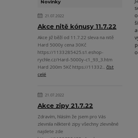
J
Novinky
s
o
21.07.2022
š
Akce nitě kónusy 11.7.22
a
Akce již běží od 11.7.22 sleva na nitě
v
Hard 5000y cena 30Kč
p
https://1133285425.s1.eshop-
o
rychle.cz/Hard-5000y-c1_93_3.htm
Hard 200m 5Kč https://11332...
číst
celé
21.07.2022
Akce zipy 21.7.22
Zdravím, hlásím že jsem pro Vás
zlevnila některé zipy všechny zlevněné
najdete zde