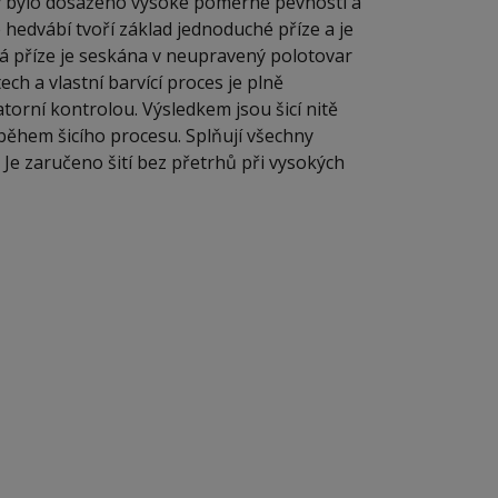
by bylo dosaženo vysoké poměrné pevnosti a
edvábí tvoří základ jednoduché příze a je
 příze je seskána v neupravený polotovar
ech a vlastní barvící proces je plně
orní kontrolou. Výsledkem jsou šicí nitě
během šicího procesu. Splňují všechny
 Je zaručeno šití bez přetrhů při vysokých