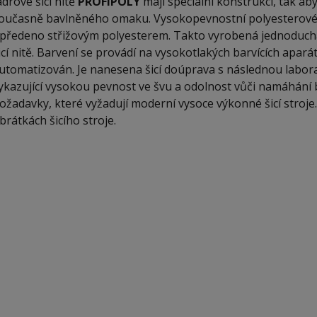
ádrové šicí nitě
PROFIPOLY
mají speciální konstrukci, tak a
oučasně bavlněného omaku. Vysokopevnostní polyesterové h
předeno střižovým polyesterem. Takto vyrobená jednoduchá
icí nitě. Barvení se provádí na vysokotlakých barvících aparát
utomatizován. Je nanesena šicí doúprava s následnou laborat
ykazující vysokou pevnost ve švu a odolnost vůči namáhání 
ožadavky, které vyžadují moderní vysoce výkonné šicí stroje.
brátkách šicího stroje.