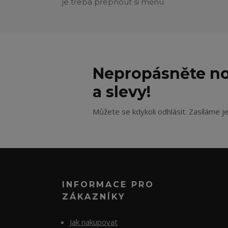
je třeba přepnout si měnu
Nepropásněte no
a slevy!
Můžete se kdykoli odhlásit. Zasíláme j
INFORMACE PRO
ZÁKAZNÍKY
Jak nakupovat