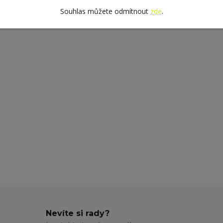
Souhlas můžete odmítnout
zde
.
Nevíte si rady?