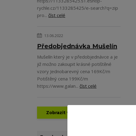
https://1133285425.s1.eshop-
rychle.cz/1133285425/e-search?q=zip
pro...
číst celé
13.06.2022
Předobjednávka Mušelín
Mušelín který je v předobjednávce a je
již možno zakoupit krásné potištěné
vzory Jednobarevný cena 169Kč/m
Potištěný cena 199Kč/m
https://www.galan...
číst celé
Zobrazit všechny novinky