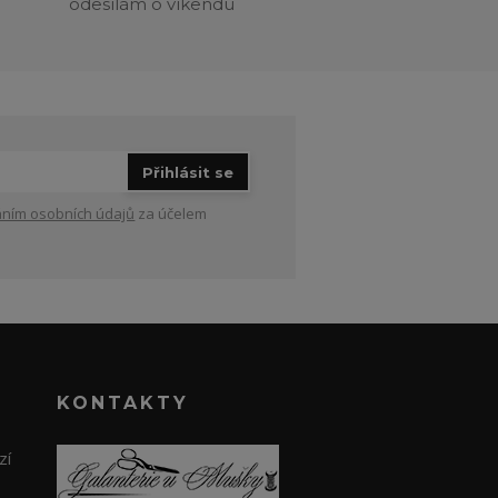
odesílám o víkendu
Přihlásit se
ním osobních údajů
za účelem
KONTAKTY
zí