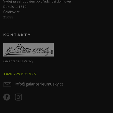
Výdejna eshopu (jen po předchozí domluvě)
Dukelská 1619
Čelákovice
25088
KONTAKTY
Galanterie U Mušky
+420 775 691 525
info@galanterieumusky.cz