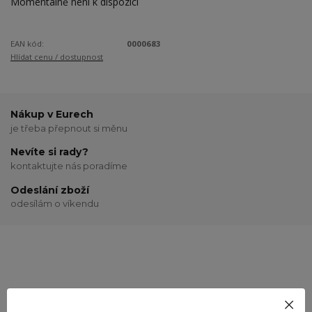
Momentálně není k dispozici
EAN kód:
0000683
Hlídat cenu / dostupnost
Nákup v Eurech
je třeba přepnout si měnu
Nevíte si rady?
kontaktujte nás poradíme
Odeslání zboží
odesílám o víkendu
Potřebujete poradit?