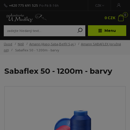
+420 775 691 525
Po-Pá 8-16h
CZK
0
0 CZK
Menu
Úvod
Nitě
Amann (Aspo,Saba,Belfil S,aj.)
Amann SABAFLEX (pružná
nit)
Sabaflex 50 - 1200m - barvy
Sabaflex 50 - 1200m - barvy