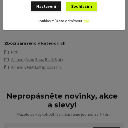
Nastavení
Souhlasím
+420 775 691 525
Souhlas můžete odmítnout
zde
.
info@galanterieumusky.cz
Zboží zařazeno v kategoriích
Nitě
Amann (Aspo,Saba,Belfil S,aj.)
Amann SABAFLEX (pružná nit)
Nepropásněte novinky, akce
a slevy!
Můžete se kdykoli odhlásit. Zasíláme jednou za 14 dní.