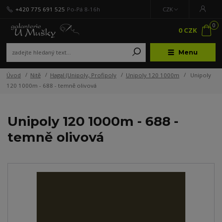
+420 775 691 525
Po-Pá 8-16h
CZK
0
0 CZK
Menu
Úvod
Nitě
Hagal (Unipoly, Profipoly
Unipoly 120 1000m
Unipoly
120 1000m - 688 - temně olivová
Unipoly 120 1000m - 688 -
temně olivová