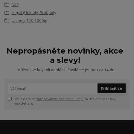
Nitě
Hagal (Unipoly, Profipoly
Unipoly 120 1000m
Nepropásněte novinky, akce
a slevy!
Můžete se kdykoli odhlásit. Zasíláme jednou za 14 dní.
Přihlásit se
Souhlasím se
zpracováním osobních údajů
za účelem rozesílky
newsletteru.