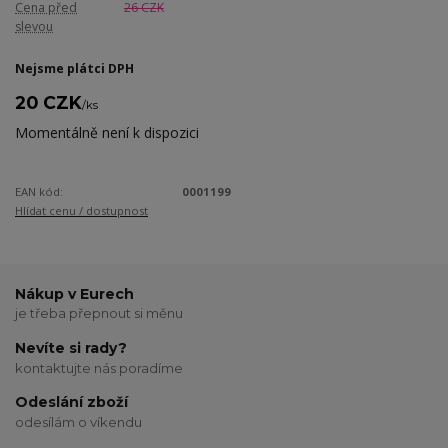
Cena před
26 CZK
slevou
Nejsme plátci DPH
20 CZK
/
ks
Momentálně není k dispozici
EAN kód:
0001199
Hlídat cenu / dostupnost
Nákup v Eurech
je třeba přepnout si měnu
Nevíte si rady?
kontaktujte nás poradíme
Odeslání zboží
odesílám o víkendu