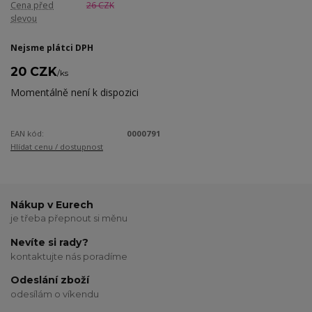
Cena před
26 CZK
slevou
Nejsme plátci DPH
20 CZK
/
ks
Momentálně není k dispozici
EAN kód:
0000791
Hlídat cenu / dostupnost
Nákup v Eurech
je třeba přepnout si měnu
Nevíte si rady?
kontaktujte nás poradíme
Odeslání zboží
odesílám o víkendu