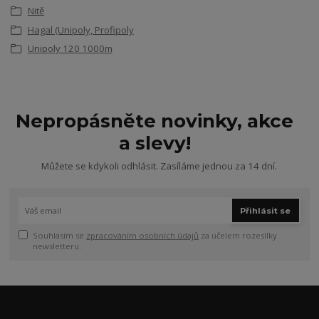
Nitě
Hagal (Unipoly, Profipoly
Unipoly 120 1000m
Nepropásněte novinky, akce
a slevy!
Můžete se kdykoli odhlásit. Zasíláme jednou za 14 dní.
Přihlásit se
Souhlasím se
zpracováním osobních údajů
za účelem rozesílky
newsletteru.