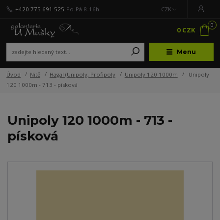
+420 775 691 525
Po-Pá 8-16h
CZK
0
0 CZK
Menu
Úvod
Nitě
Hagal (Unipoly, Profipoly
Unipoly 120 1000m
Unipoly
120 1000m - 713 - písková
Unipoly 120 1000m - 713 -
písková