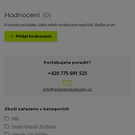
Hodnocení
0
K tomuto produktu zatím nikdo hodnocení nepřidal. Buďte první.
Přidat hodnocení
Potřebujete poradit?
+420 775 691 525
info@galanterieumusky.cz
Zboží zařazeno v kategoriích
Nitě
Hagal (Unipoly, Profipoly
Unipoly 120 5000m