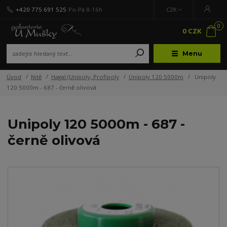
+420 775 691 525
Po-Pá 8-16h
CZK
0
0 CZK
Menu
Úvod
Nitě
Hagal (Unipoly, Profipoly
Unipoly 120 5000m
Unipoly
120 5000m - 687 - černě olivová
Unipoly 120 5000m - 687 -
černě olivová