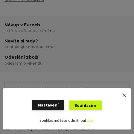
Nákup v Eurech
je třeba přepnout si měnu
Nevíte si rady?
kontaktujte nás poradíme
Odeslání zboží
odesílám o víkendu
Kompletní specifikace
Hodnocení
0
Nastavení
Souhlasím
Kompletní specifikace
Souhlas můžete odmítnout
zde
.
Nitě s atestem pro děti do 3 let, Hagal Unipoly 120