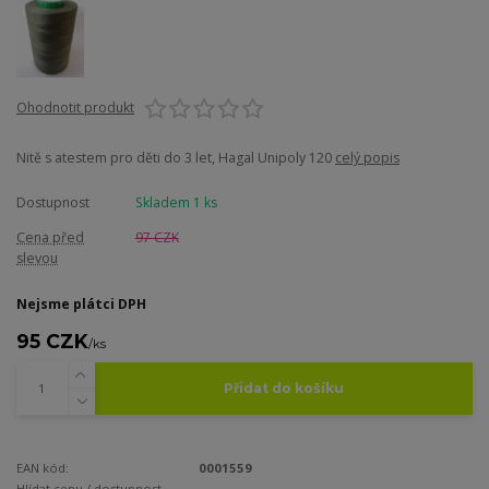
Ohodnotit produkt
Nitě s atestem pro děti do 3 let, Hagal Unipoly 120
celý popis
Dostupnost
Skladem 1 ks
Cena před
97 CZK
slevou
Nejsme plátci DPH
95 CZK
/
ks
Přidat do košíku
EAN kód:
0001559
Hlídat cenu / dostupnost