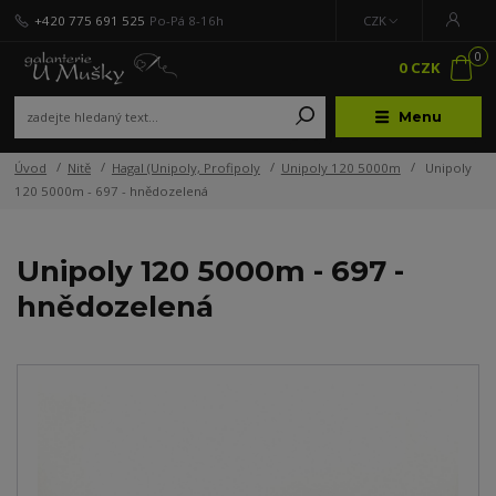
+420 775 691 525
Po-Pá 8-16h
CZK
0
0 CZK
Menu
Úvod
Nitě
Hagal (Unipoly, Profipoly
Unipoly 120 5000m
Unipoly
120 5000m - 697 - hnědozelená
Unipoly 120 5000m - 697 -
hnědozelená