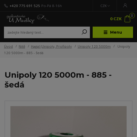
+420 775 691 525
Po-Pá 8-16h
CZK
0
0 CZK
Menu
Úvod
Nitě
Hagal (Unipoly, Profipoly
Unipoly 120 5000m
Unipoly
120 5000m - 885 - šedá
Unipoly 120 5000m - 885 -
šedá