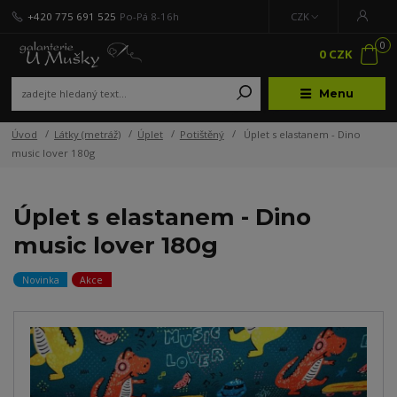
+420 775 691 525
Po-Pá 8-16h
CZK
0
0 CZK
Menu
Úvod
Látky (metráž)
Úplet
Potištěný
Úplet s elastanem - Dino
music lover 180g
Úplet s elastanem - Dino
music lover 180g
Novinka
Akce