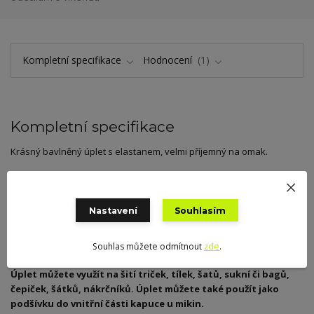
Kompletní specifikace
Hodnocení
1
Kompletní specifikace
Krásný bavlněný úplet s elastanem, velmi příjemný na omak.
složení 95%bavlna 5% elastan
gramáž 180g/m2
Nastavení
Souhlasím
šíře 160cm (+/- 5cm)
Souhlas můžete odmítnout
zde
.
sráživost 5%-9%
Úplet můžete využít na šití triček, tílek, šatů, sukní či bagů,
čepiček, šátků, nákrčníků. Úplet můžete také použít jako
podšívku do vnitřní části kapuce u mikin.