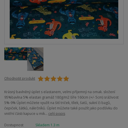
Ohodnotit produkt
Krásný bavlněný úplet s elastanem, velmi příjemný na omak. složení
95%bavlna 5% elastan gramáž 180g/m2 šíře 160cm (+/- 5cm) sráživost
5%-9% Úplet můžete využít na šití triček, tílek, šatů, sukní či bagů,
čepiček, šátků, nákrčníků. Úplet můžete také použít jako podšívku do
vnitřní části kapuce u mik...
celý popis
Dostupnost
Skladem 1.3 m