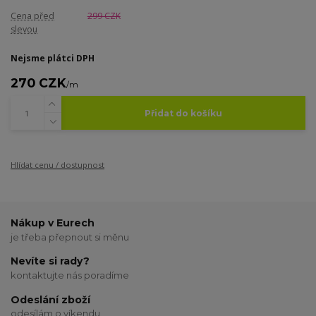
Cena před
299 CZK
slevou
Nejsme plátci DPH
270 CZK
/
m
Přidat do košíku
Hlídat cenu / dostupnost
Nákup v Eurech
je třeba přepnout si měnu
Nevíte si rady?
kontaktujte nás poradíme
Odeslání zboží
odesílám o víkendu