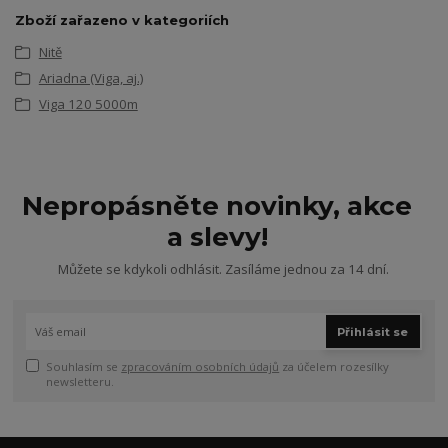
Zboží zařazeno v kategoriích
Nitě
Ariadna (Viga, aj.)
Viga 120 5000m
Nepropásněte novinky, akce
a slevy!
Můžete se kdykoli odhlásit. Zasíláme jednou za 14 dní.
Přihlásit se
Souhlasím se
zpracováním osobních údajů
za účelem rozesílky
newsletteru.