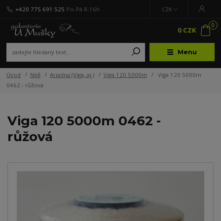
+420 775 691 525
Po-Pá 8-16h
CZK
0
0 CZK
Menu
Úvod
Nitě
Ariadna (Viga, aj.)
Viga 120 5000m
Viga 120 5000m
0462 - růžová
Viga 120 5000m 0462 -
růžová