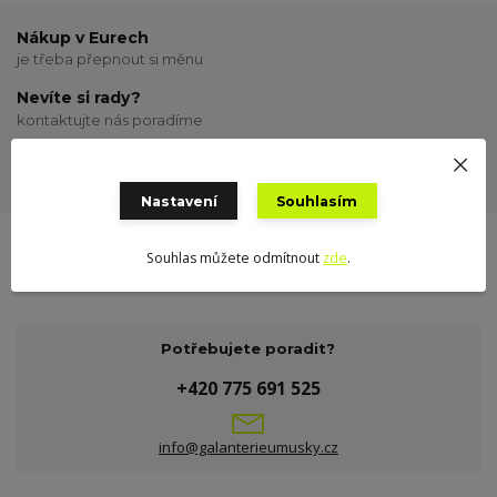
Nákup v Eurech
je třeba přepnout si měnu
Nevíte si rady?
kontaktujte nás poradíme
Odeslání zboží
odesílám o víkendu
Nastavení
Souhlasím
Souhlas můžete odmítnout
zde
.
Potřebujete poradit?
+420 775 691 525
info@galanterieumusky.cz