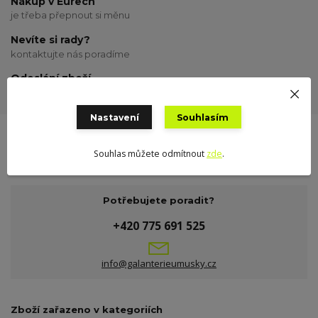
Nákup v Eurech
je třeba přepnout si měnu
Nevíte si rady?
kontaktujte nás poradíme
Odeslání zboží
odesílám o víkendu
Nastavení
Souhlasím
Souhlas můžete odmítnout
zde
.
Potřebujete poradit?
+420 775 691 525
info@galanterieumusky.cz
Zboží zařazeno v kategoriích