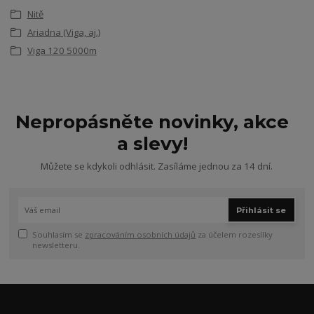
Nitě
Ariadna (Viga, aj.)
Viga 120 5000m
Nepropásněte novinky, akce
a slevy!
Můžete se kdykoli odhlásit. Zasíláme jednou za 14 dní.
Přihlásit se
Souhlasím se
zpracováním osobních údajů
za účelem rozesílky
newsletteru.