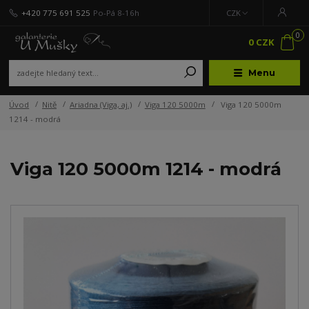
+420 775 691 525
Po-Pá 8-16h
CZK
0
0 CZK
Menu
Úvod
Nitě
Ariadna (Viga, aj.)
Viga 120 5000m
Viga 120 5000m
1214 - modrá
Viga 120 5000m 1214 - modrá