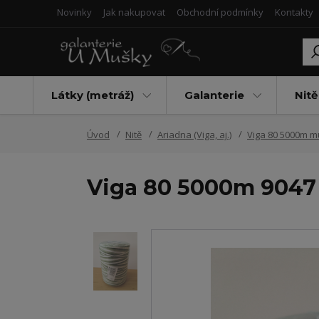
Novinky
Jak nakupovat
Obchodní podmínky
Kontakty
Látky (metráž)
Galanterie
Nitě
Úvod
Nitě
Ariadna (Viga, aj.)
Viga 80 5000m mu
Viga 80 5000m 9047