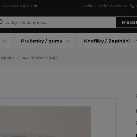
Ochrana soukromí
Nevíte si rady? Zavolejte.
Hleda
Pruženky / gumy
Knoflíky / Zapínání
lticolor
Viga 80 5000m 9047