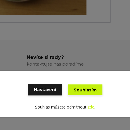
Nevíte si rady?
kontaktujte nás poradíme
Nastavení
Souhlasím
Souhlas můžete odmítnout
zde
.