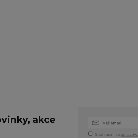
vinky, akce
Souhlasím se
zpracová