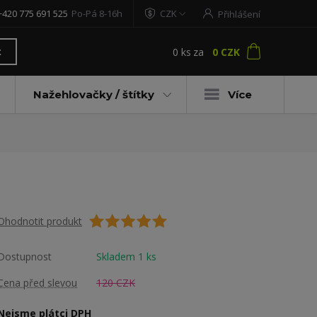
+420 775 691 525
Po-Pá 8-16h
CZK
Přihlášení
0
ks
za
0 CZK
t
Nažehlovačky / štítky
Více
Ohodnotit produkt
Dostupnost
Skladem 1 ks
Cena před slevou
120 CZK
Nejsme plátci DPH