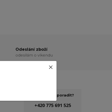
Odeslání zboží
odesílám o víkendu
Potřebujete poradit?
+420 775 691 525