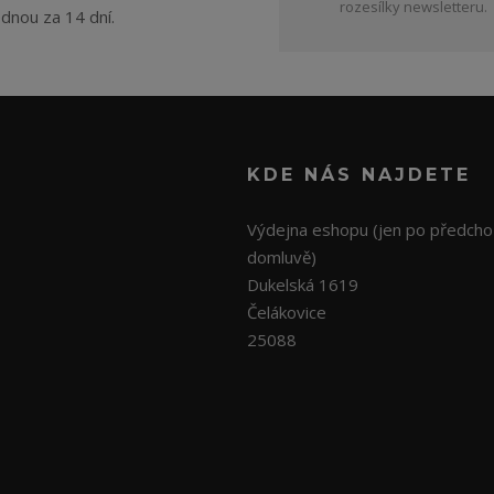
rozesílky newsletteru.
ednou za 14 dní.
KDE NÁS NAJDETE
Výdejna eshopu (jen po předcho
domluvě)
Dukelská 1619
Čelákovice
25088