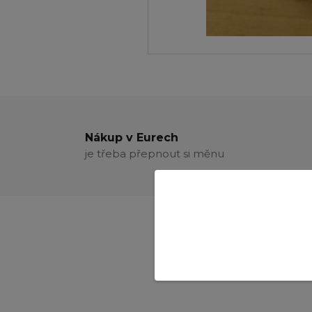
Nákup v Eurech
je třeba přepnout si měnu