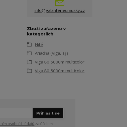
info@galanterieumusky.cz
Zboží zařazeno v
kategoriích
Nitě
Ariadna (Viga, aj.)
Viga 80 5000m multicolor
Viga 80 5000m multicolor
Přihlásit se
ním osobních údajů
za účelem