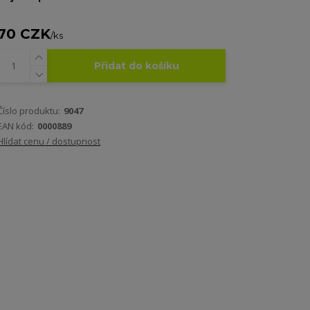
70 CZK
/
ks
Přidat do košíku
Číslo produktu:
9047
EAN kód:
0000889
Hlídat cenu / dostupnost