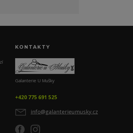
KONTAKTY
zí
Galanterie U Mušky
+420 775 691 525
info@galanterieumusky.cz