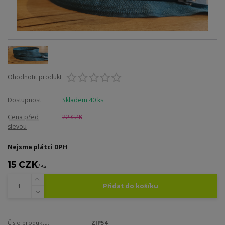
Ohodnotit produkt
Dostupnost
Skladem 40 ks
Cena před
22 CZK
slevou
Nejsme plátci DPH
15 CZK
/
ks
Přidat do košíku
Číslo produktu:
ZIP54