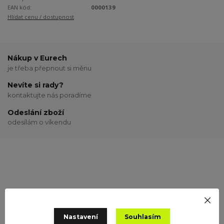
EAN kód:
0000139
Hlídat cenu / dostupnost
Nákup v Eurech
je třeba přepnout si měnu
Nevíte si rady?
kontaktujte nás poradíme
Odeslání zboží
odesílám o víkendu
Potřebujete poradit?
+420 775 691 525
Nastavení
Souhlasím