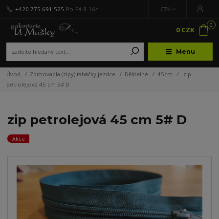
+420 775 691 525
Po-Pá 8-16h
CZK
0
0 CZK
Menu
Úvod
Zdrhovadla (zipy) taháčky jezdce
Dělitelné
45cm
zip
petrolejová 45 cm 5# D
zip petrolejová 45 cm 5# D
Akce