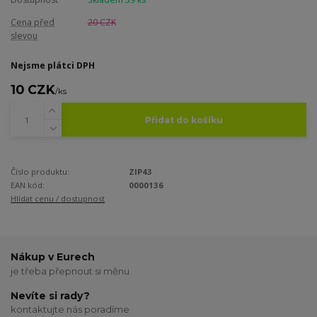
Cena před
20 CZK
slevou
Nejsme plátci DPH
10 CZK
/
ks
Přidat do košíku
Číslo produktu:
ZIP43
EAN kód:
0000136
Hlídat cenu / dostupnost
Nákup v Eurech
je třeba přepnout si měnu
Nevíte si rady?
kontaktujte nás poradíme