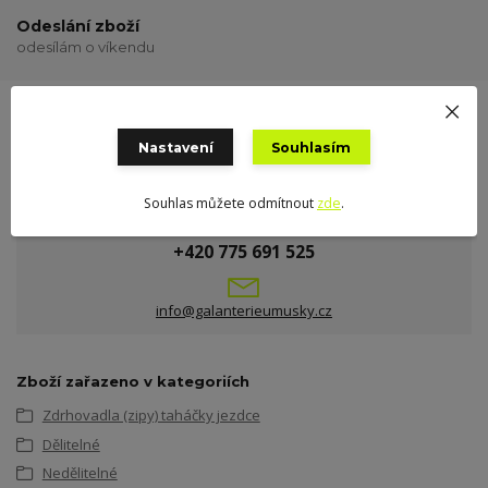
Odeslání zboží
odesílám o víkendu
Nastavení
Souhlasím
Souhlas můžete odmítnout
zde
.
Potřebujete poradit?
+420 775 691 525
info@galanterieumusky.cz
Zboží zařazeno v kategoriích
Zdrhovadla (zipy) taháčky jezdce
Dělitelné
Nedělitelné