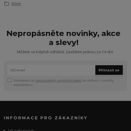
60cm
Nepropásněte novinky, akce
a slevy!
Můžete se kdykoli odhlásit. Zasíláme jednou za 14 dní.
Přihlásit se
Souhlasím se
zpracováním osobních údajů
za účelem rozesílky
newsletteru.
INFORMACE PRO ZÁKAZNÍKY
Jak nakupovat