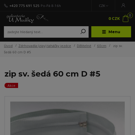
+420 775 691 525
Po-Pá 8-16h
CZK
0
0 CZK
Menu
Úvod
Zdrhovadla (zipy) taháčky jezdce
Dělitelné
60cm
zip sv.
šedá 60 cm D #5
zip sv. šedá 60 cm D #5
Akce