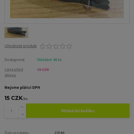
Ohodnotit produkt
Dostupnost
Skladem 48 ks
Cena před
15 CZK
slevou
Nejsme plátci DPH
15 CZK
/
ks
Přidat do košíku
Číslo produktu:
ZIP40