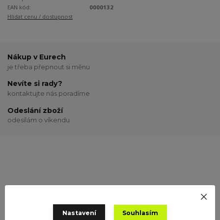
EAN kód:
0000132
Hlídat cenu / dostupnost
Nákup v Eurech
je třeba přepnout si měnu
Nevíte si rady?
kontaktujte nás poradíme
Odeslání zboží
odesílám o víkendu
Potřebujete poradit?
+420 775 691 525
Nastavení
Souhlasím