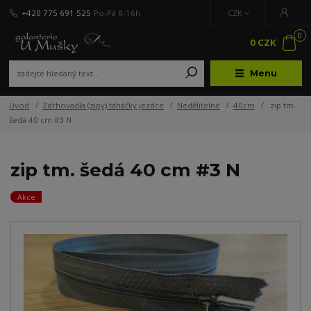
+420 775 691 525
Po-Pá 8-16h
CZK
0
0 CZK
Menu
Úvod
Zdrhovadla (zipy) taháčky jezdce
Nedělitelné
40cm
zip tm.
šedá 40 cm #3 N
zip tm. šedá 40 cm #3 N
Akce