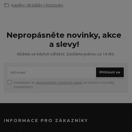
Kaplíky / Brzdičky / Koncovky
Nepropásněte novinky, akce
a slevy!
Můžete se kdykoli odhlásit. Zasíláme jednou za 14 dní.
Přihlásit se
Souhlasím se
zpracováním osobních údajů
za účelem rozesílky
newsletteru.
INFORMACE PRO ZÁKAZNÍKY