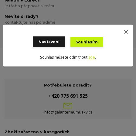
je třeba přepnout si měnu
Nevíte si rady?
kontaktujte nás poradíme
Odeslání zboží
odesílám o víkendu
Nastavení
Souhlasím
Souhlas můžete odmítnout
zde
.
Potřebujete poradit?
+420 775 691 525
info@galanterieumusky.cz
Zboží zařazeno v kategoriích