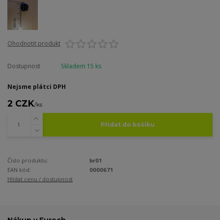
Ohodnotit produkt
Dostupnost
Skladem 15 ks
Nejsme plátci DPH
2 CZK
/
ks
Přidat do košíku
Číslo produktu:
br01
EAN kód:
0000671
Hlídat cenu / dostupnost
Nákup v Eurech