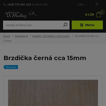
+420 775 691 525
Po-Pá 8-16h
CZK
0
0 CZK
Menu
Úvod
Galanterie
Kaplíky / Brzdičky / Koncovky
Brzdička černá cca
15mm
Brzdička černá cca 15mm
Novinka