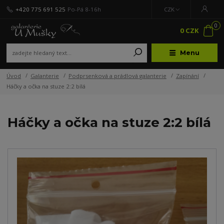
+420 775 691 525
Po-Pá 8-16h
CZK
0
0 CZK
Menu
Úvod
Galanterie
Podprsenková a prádlová galanterie
Zapínání
Háčky a očka na stuze 2:2 bílá
Háčky a očka na stuze 2:2 bílá