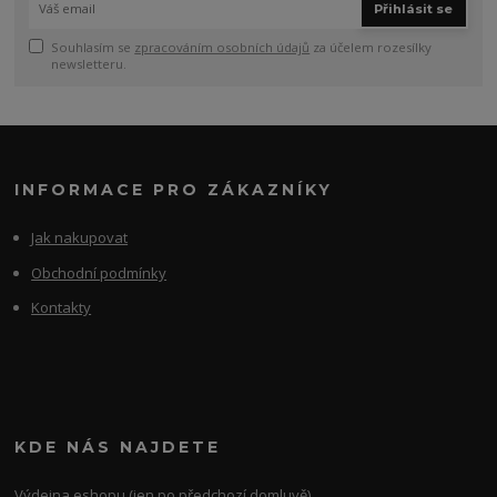
Přihlásit se
Souhlasím se
zpracováním osobních údajů
za účelem rozesílky
newsletteru.
INFORMACE PRO ZÁKAZNÍKY
Jak nakupovat
Obchodní podmínky
Kontakty
KDE NÁS NAJDETE
Výdejna eshopu (jen po předchozí domluvě)