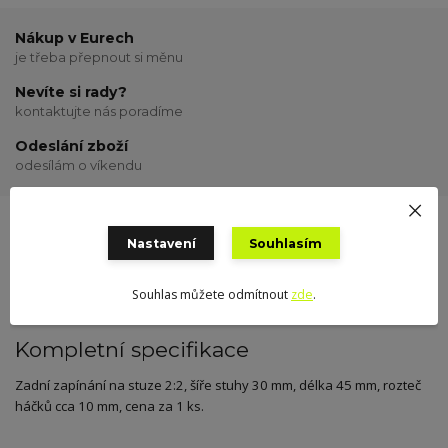
Nákup v Eurech
je třeba přepnout si měnu
Nevíte si rady?
kontaktujte nás poradíme
Odeslání zboží
odesílám o víkendu
Nastavení
Souhlasím
Kompletní specifikace
Hodnocení
0
Souhlas můžete odmítnout
zde
.
Kompletní specifikace
Zadní zapínání na stuze 2:2, šíře stuhy 30 mm, délka 45 mm, rozteč
háčků cca 10 mm, cena za 1 ks.