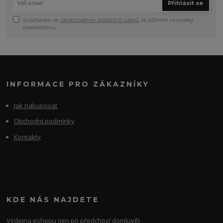
Přihlásit se
Souhlasím se
zpracováním osobních údajů
za účelem rozesílky
newsletteru.
INFORMACE PRO ZÁKAZNÍKY
Jak nakupovat
Obchodní podmínky
Kontakty
KDE NÁS NAJDETE
Výdejna eshopu (jen po předchozí domluvě)