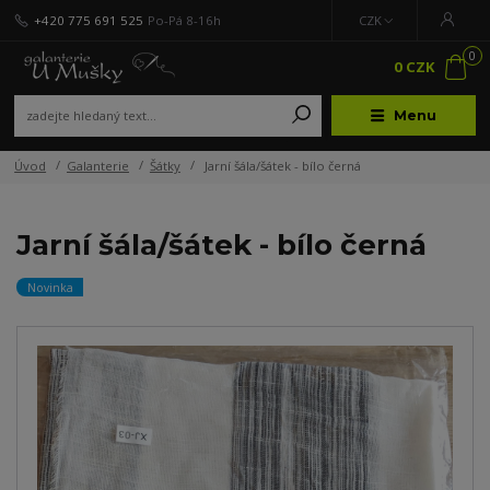
+420 775 691 525
Po-Pá 8-16h
CZK
0
0 CZK
Menu
Úvod
Galanterie
Šátky
Jarní šála/šátek - bílo černá
Jarní šála/šátek - bílo černá
Novinka