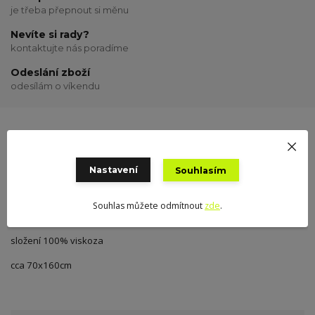
je třeba přepnout si měnu
Nevíte si rady?
kontaktujte nás poradíme
Odeslání zboží
odesílám o víkendu
Kompletní specifikace
Hodnocení
0
Nastavení
Souhlasím
Souhlas můžete odmítnout
zde
.
Kompletní specifikace
složení 100% viskoza
cca 70x160cm