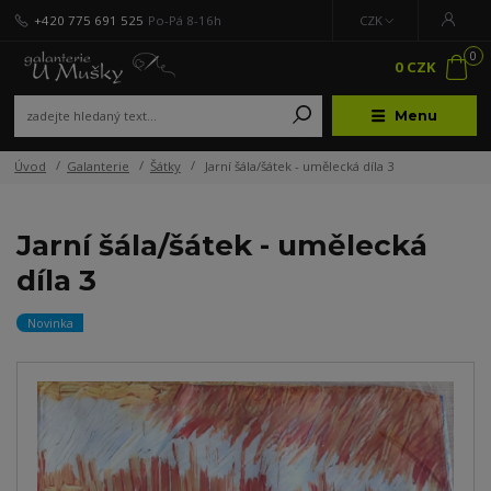
+420 775 691 525
Po-Pá 8-16h
CZK
0
0 CZK
Menu
Úvod
Galanterie
Šátky
Jarní šála/šátek - umělecká díla 3
Jarní šála/šátek - umělecká
díla 3
Novinka