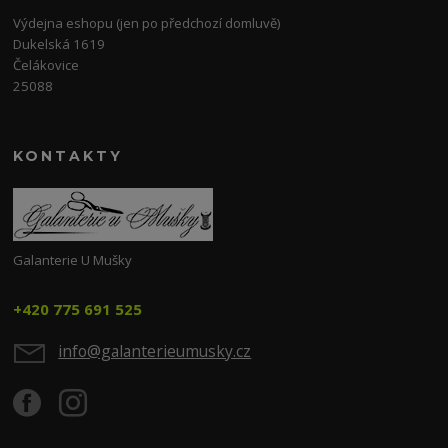
Výdejna eshopu (jen po předchozí domluvě)
Dukelská 1619
Čelákovice
25088
KONTAKTY
Galanterie U Mušky
+420 775 691 525
info@galanterieumusky.cz