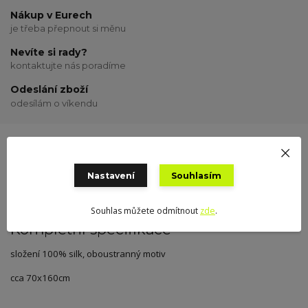
Nákup v Eurech
je třeba přepnout si měnu
Nevíte si rady?
kontaktujte nás poradíme
Odeslání zboží
odesílám o víkendu
Kompletní specifikace
Hodnocení
0
Nastavení
Souhlasím
Souhlas můžete odmítnout
zde
.
Kompletní specifikace
složení 100% silk, oboustranný motiv
cca 70x160cm