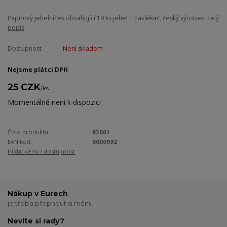
Papírový jehelníček obsahující 19 ks jehel + navlékač, český výrobek.
celý
popis
Dostupnost
Není skladem
Nejsme plátci DPH
25 CZK
/
ks
Momentálně není k dispozici
Číslo produktu:
83001
EAN kód:
0000992
Hlídat cenu / dostupnost
Nákup v Eurech
je třeba přepnout si měnu
Nevíte si rady?