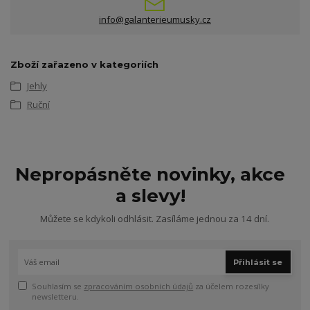
info@galanterieumusky.cz
Zboží zařazeno v kategoriích
Jehly
Ruční
Nepropásněte novinky, akce
a slevy!
Můžete se kdykoli odhlásit. Zasíláme jednou za 14 dní.
Přihlásit se
Souhlasím se
zpracováním osobních údajů
za účelem rozesílky
newsletteru.