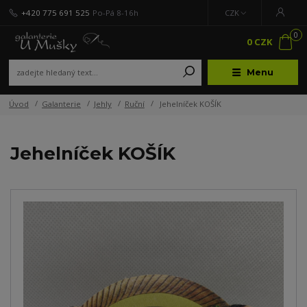
+420 775 691 525
Po-Pá 8-16h
CZK
0
0 CZK
Menu
Úvod
Galanterie
Jehly
Ruční
Jehelníček KOŠÍK
Jehelníček KOŠÍK