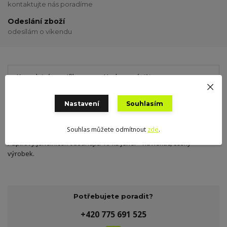
kontaktujte nás poradíme
Odeslání zboží
odesílám o víkendu
Kompletní specifikace
Hodnocení
0
Nastavení
Souhlasím
Kompletní specifikace
Souhlas můžete odmítnout
zde
.
Papírový jehelníček obsahující 19 ks jehel + navlékač, český
výrobek.
Potřebujete poradit?
+420 775 691 525