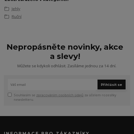
Jehly
Ruční
Nepropásněte novinky, akce
a slevy!
Můžete se kdykoli odhlásit. Zasíláme jednou za 14 dní.
Přihlásit se
Souhlasím se
zpracováním osobních údajů
za účelem rozesílky
newsletteru.
INFORMACE PRO ZÁKAZNÍKY