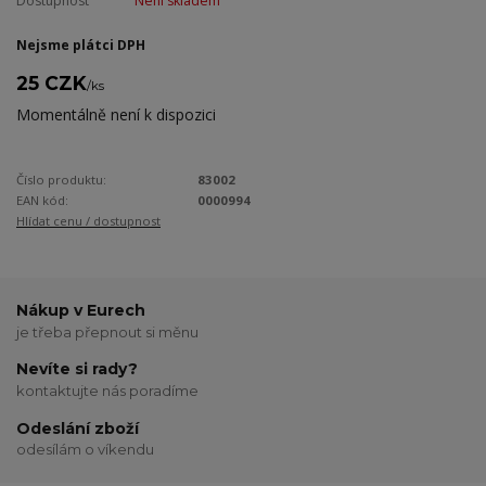
Dostupnost
Není skladem
Nejsme plátci DPH
25 CZK
/
ks
Momentálně není k dispozici
Číslo produktu:
83002
EAN kód:
0000994
Hlídat cenu / dostupnost
Nákup v Eurech
je třeba přepnout si měnu
Nevíte si rady?
kontaktujte nás poradíme
Odeslání zboží
odesílám o víkendu