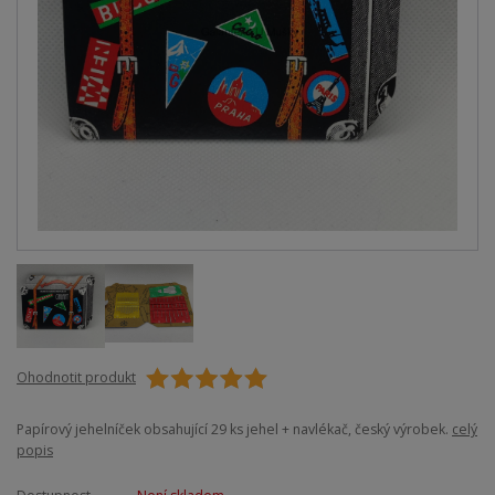
Ohodnotit produkt
Papírový jehelníček obsahující 29 ks jehel + navlékač, český výrobek.
celý
popis