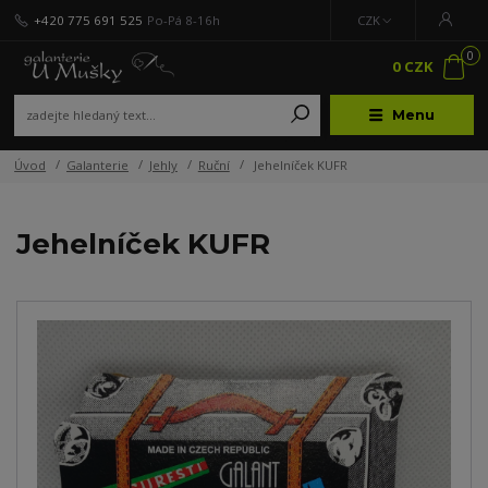
+420 775 691 525
Po-Pá 8-16h
CZK
0
0 CZK
Menu
Úvod
Galanterie
Jehly
Ruční
Jehelníček KUFR
Jehelníček KUFR