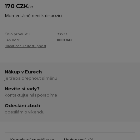
170 CZK
/
ks
Momentálně není k dispozici
Číslo produktu:
77531
EAN kód:
0001842
Hlídat cenu / dostupnost
Nákup v Eurech
je třeba přepnout si měnu
Nevíte si rady?
kontaktujte nás poradíme
Odeslání zboží
odesílám o víkendu
Kompletní specifikace
Hodnocení
0