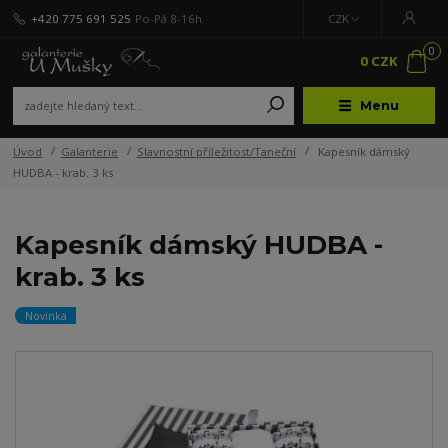
+420 775 691 525
Po-Pá 8-16h
CZK
0
0 CZK
Menu
Úvod
Galanterie
Slavnostní příležitost/Taneční
Kapesník dámský
HUDBA - krab. 3 ks
Kapesník dámský HUDBA -
krab. 3 ks
Novinka