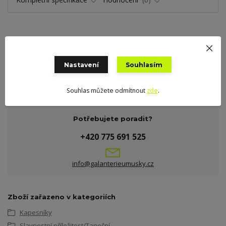
Kompletní specifikace
Nastavení
Bílé dámské kapesníky s tiskem. Velikost cca 30 x 30 cm, 100%
Souhlasím
bavlna, 3 ks v dárkové krabičce. Český výrobek, cena za 1 krab.
Souhlas můžete odmítnout
zde
.
Potřebujete poradit?
+420 775 691 525
info@galanterieumusky.cz
Zboží zařazeno v kategoriích
Kapesníky
Slavnostní příležitost/Taneční