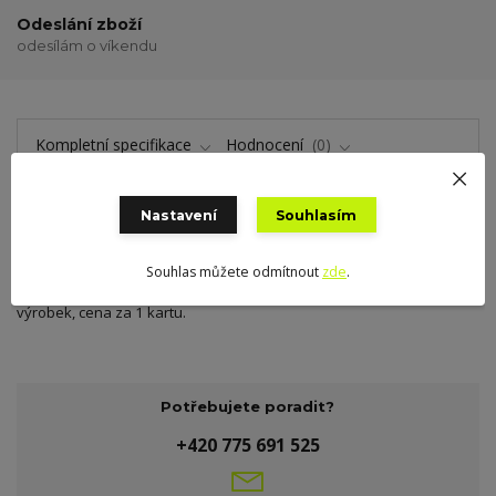
Odeslání zboží
odesílám o víkendu
Kompletní specifikace
Hodnocení
0
Nastavení
Souhlasím
Kompletní specifikace
Souhlas můžete odmítnout
zde
.
Nýtovací knoflíky ROLAND BABY, vel.2 (9,7mm), 15 ks na kartě. Český
výrobek, cena za 1 kartu.
Potřebujete poradit?
+420 775 691 525