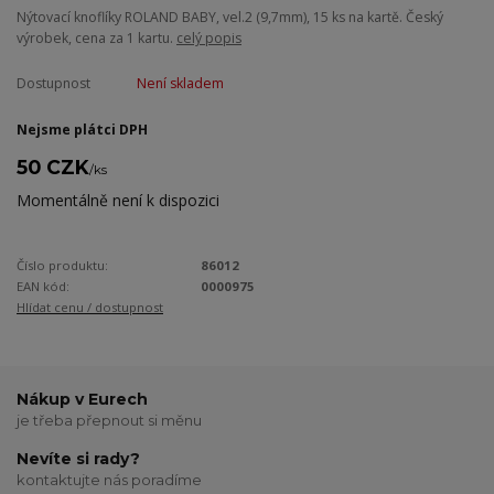
Nýtovací knoflíky ROLAND BABY, vel.2 (9,7mm), 15 ks na kartě. Český
výrobek, cena za 1 kartu.
celý popis
Dostupnost
Není skladem
Nejsme plátci DPH
50 CZK
/
ks
Momentálně není k dispozici
Číslo produktu:
86012
EAN kód:
0000975
Hlídat cenu / dostupnost
Nákup v Eurech
je třeba přepnout si měnu
Nevíte si rady?
kontaktujte nás poradíme