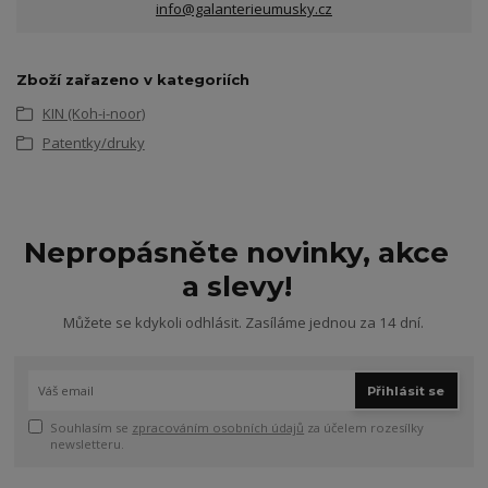
info@galanterieumusky.cz
Zboží zařazeno v kategoriích
KIN (Koh-i-noor)
Patentky/druky
Nepropásněte novinky, akce
a slevy!
Můžete se kdykoli odhlásit. Zasíláme jednou za 14 dní.
Přihlásit se
Souhlasím se
zpracováním osobních údajů
za účelem rozesílky
newsletteru.