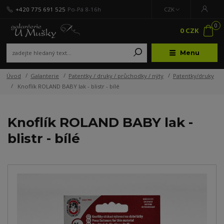
+420 775 691 525
Po-Pá 8-16h
CZK
0
0 CZK
Menu
Úvod
Galanterie
Patentky / druky / průchodky / nýty
Patentky/druky
Knoflík ROLAND BABY lak - blistr - bílé
Knoflík ROLAND BABY lak -
blistr - bílé