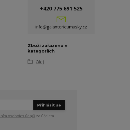
+420 775 691 525
info@galanterieumusky.cz
Zboží zařazeno v
kategoriích
Olej
Přihlásit se
ním osobních údajů
za účelem