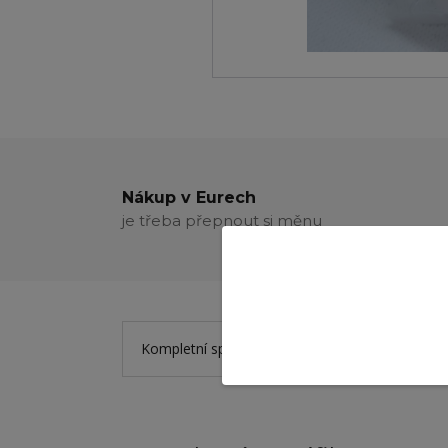
Nákup v Eurech
je třeba přepnout si měnu
Kompletní specifikace
Hodnocení
2