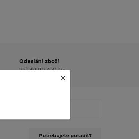
Odeslání zboží
odesílám o víkendu
Potřebujete poradit?