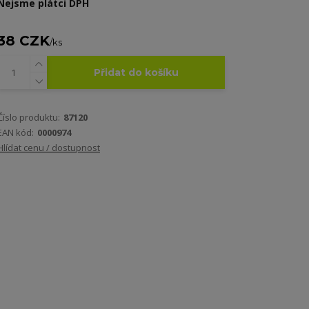
Nejsme plátci DPH
38 CZK
/
ks
Přidat do košíku
Číslo produktu:
87120
EAN kód:
0000974
Hlídat cenu / dostupnost