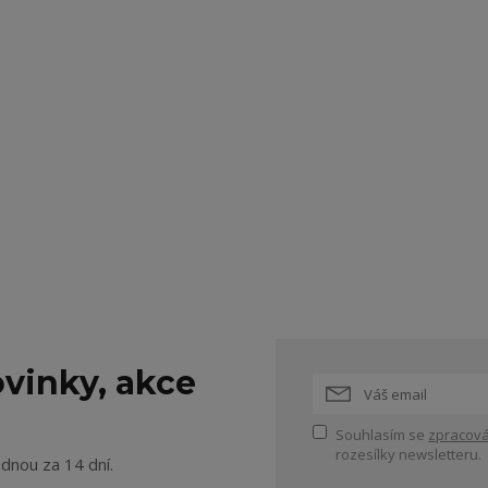
vinky, akce
Souhlasím se
zpracová
rozesílky newsletteru.
ednou za 14 dní.