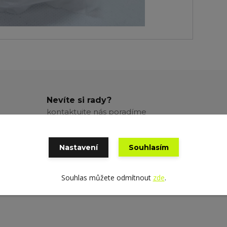
Nevíte si rady?
kontaktujte nás poradíme
Nastavení
Souhlasím
Souhlas můžete odmítnout
zde
.