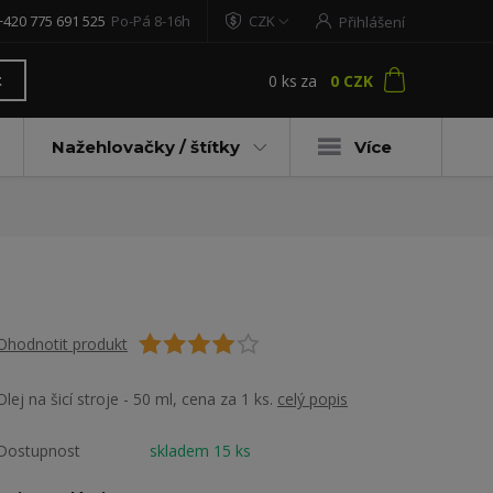
+420 775 691 525
Po-Pá 8-16h
CZK
Přihlášení
0
ks
za
0 CZK
t
Nažehlovačky / štítky
Více
Ohodnotit produkt
Olej na šicí stroje - 50 ml, cena za 1 ks.
celý popis
Dostupnost
skladem 15 ks