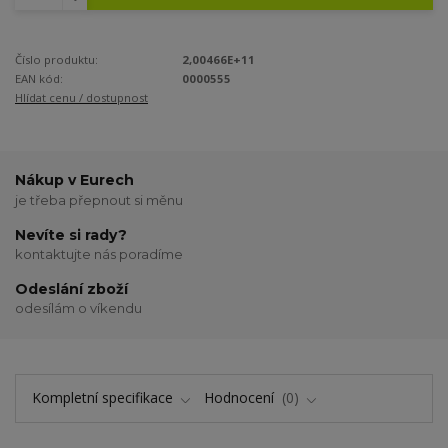
Číslo produktu:
2,00466E+11
EAN kód:
0000555
Hlídat cenu / dostupnost
Nákup v Eurech
je třeba přepnout si měnu
Nevíte si rady?
kontaktujte nás poradíme
Odeslání zboží
odesílám o víkendu
Kompletní specifikace
Hodnocení
0