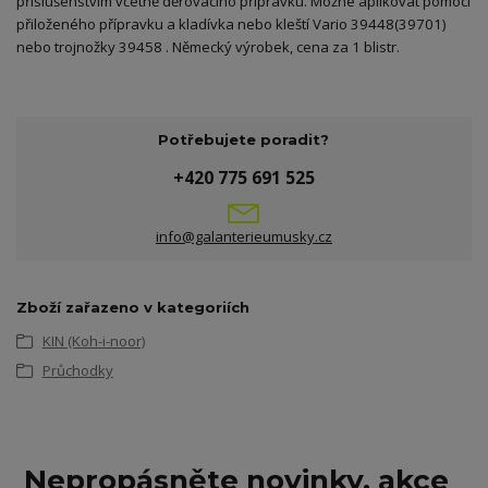
příslušenstvím včetně děrovacího přípravku. Možné aplikovat pomocí
přiloženého přípravku a kladívka nebo kleští Vario 39448(39701)
nebo trojnožky 39458 . Německý výrobek, cena za 1 blistr.
Potřebujete poradit?
+420 775 691 525
info@galanterieumusky.cz
Zboží zařazeno v kategoriích
KIN (Koh-i-noor)
Průchodky
Nepropásněte novinky, akce