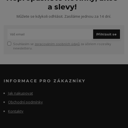
a slevy!
Můžete se kdykoli odhlásit. Zasíláme jednou za 14 dní.
Přihlásit se
Souhlasím se
zpracováním osobních údajů
za účelem rozesílky
newsletteru.
INFORMACE PRO ZÁKAZNÍKY
Jak nakupovat
Obchodní podmínky
Kontakty