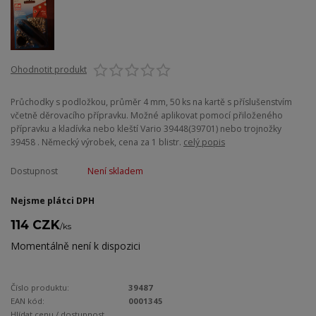
Ohodnotit produkt
Průchodky s podložkou, průměr 4 mm, 50 ks na kartě s příslušenstvím
včetně děrovacího přípravku. Možné aplikovat pomocí přiloženého
přípravku a kladívka nebo kleští Vario 39448(39701) nebo trojnožky
39458 . Německý výrobek, cena za 1 blistr.
celý popis
Dostupnost
Není skladem
Nejsme plátci DPH
114 CZK
/
ks
Momentálně není k dispozici
Číslo produktu:
39487
EAN kód:
0001345
Hlídat cenu / dostupnost