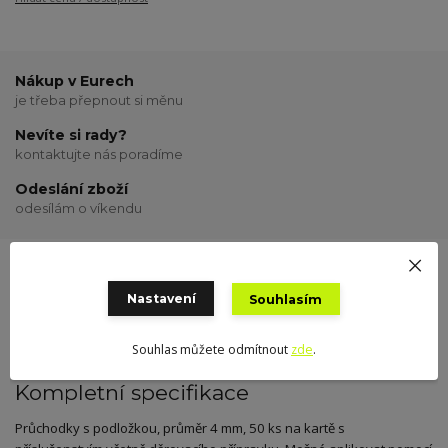
Nákup v Eurech
je třeba přepnout si měnu
Nevíte si rady?
kontaktujte nás poradíme
Odeslání zboží
odesílám o víkendu
Kompletní specifikace
Hodnocení
0
Nastavení
Souhlasím
Souhlas můžete odmítnout
zde
.
Kompletní specifikace
Průchodky s podložkou, průměr 4 mm, 50 ks na kartě s