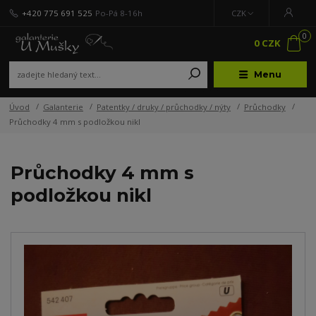
+420 775 691 525
Po-Pá 8-16h
CZK
0
0 CZK
Menu
Úvod
Galanterie
Patentky / druky / průchodky / nýty
Průchodky
Průchodky 4 mm s podložkou nikl
Průchodky 4 mm s
podložkou nikl