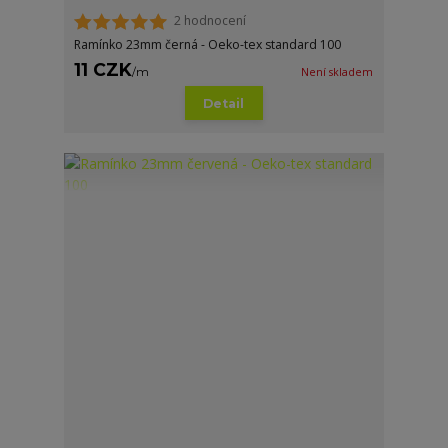
2 hodnocení
Ramínko 23mm černá - Oeko-tex standard 100
11 CZK
/
m
Není skladem
Detail