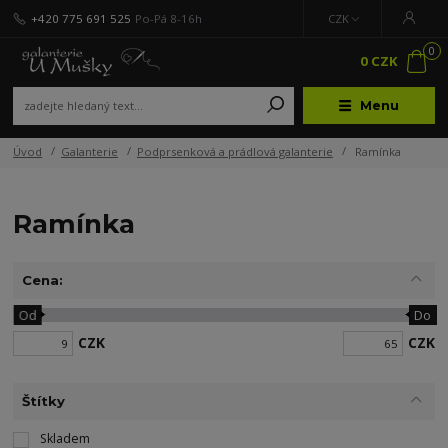
+420 775 691 525
Po-Pá 8-16h
CZK
0
0 CZK
Menu
Úvod
Galanterie
Podprsenková a prádlová galanterie
Ramínka
Ramínka
Cena:
Od
Do
CZK
CZK
Štítky
Skladem