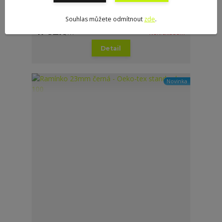
Ramínko 23mm bílá - Oeko-tex standard 100
Souhlas můžete odmítnout
zde
.
11 CZK
/
m
Není skladem
Detail
Novinka