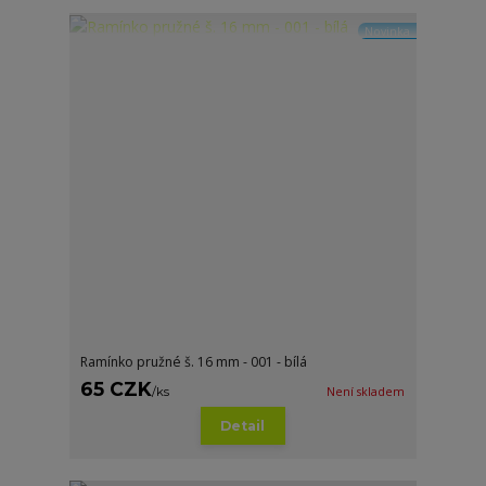
Novinka
Ramínko pružné š. 16 mm - 001 - bílá
65 CZK
/
ks
Není skladem
Detail