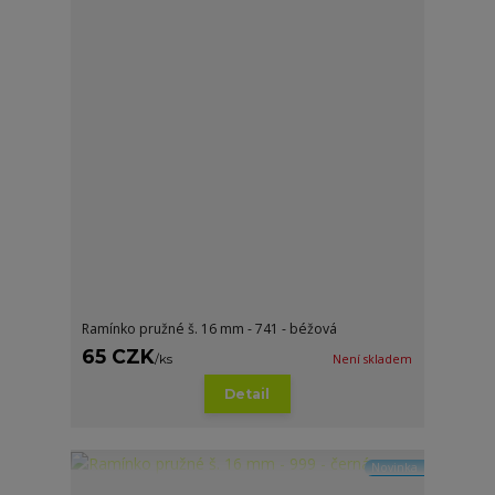
Ramínko pružné š. 16 mm - 741 - béžová
65 CZK
/
ks
Není skladem
Detail
Novinka