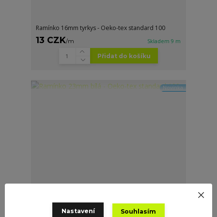
Ramínko 16mm tyrkys - Oeko-tex standard 100
13 CZK
/
m
Skladem 9 m
Přidat do košíku
Novinka
Nastavení
Souhlasím