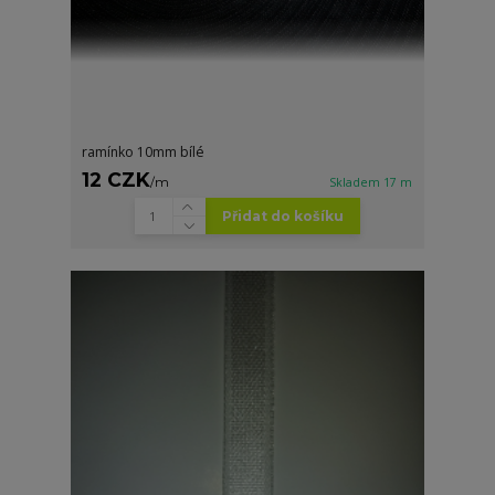
ramínko 10mm bílé
12 CZK
/
m
Skladem 17 m
Přidat do košíku