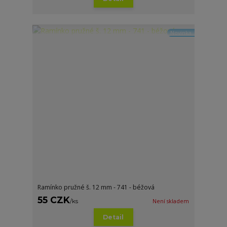
Novinka
Ramínko pružné š. 12 mm - 741 - béžová
55 CZK
/
ks
Není skladem
Detail