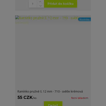
Přidat do košíku
Novinka
Ramínko pružné š. 12 mm - 710 - světle krémová
55 CZK
/
ks
Není skladem
Detail