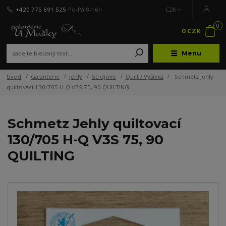
+420 775 691 525
Po-Pá 8-16h
CZK
0
0 CZK
Menu
Úvod
Galanterie
Jehly
Strojové
Quilt / Výšivka
Schmetz Jehly
quiltovací 130/705 H-Q V3S 75, 90 QUILTING
Schmetz Jehly quiltovací
130/705 H-Q V3S 75, 90
QUILTING