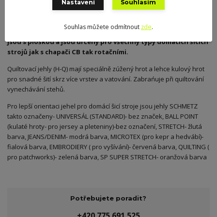
Nastavení
Souhlasím
Kompletní specifikace
Souhlas můžete odmítnout
zde
.
Jehly SCHMETZ 130/705H-Q, 5pcs. 3x75, 2x90- pro patchwork.
Jehly
jsou s ploškou a jsou určeny pro všechny typy domácích šicích
strojů jak s chapači CB tak rotačními.
Quiltovací jehly (H-Q) mají speciálně zúžený hrot a lehce kulový hrot
pro snadné šití skrz více vrstev a vatování. Zabrańuje při quiltování
vynechávání stehů.
Pro lepší orientaci jehel pro domácí šicí stroje jsou jehly SCHMETZ
takto označeny- UNIVERSÁL (STANDARD)- bez značek, BALL POINT
(kulaté hroty- pro jersey a pleteniny)-bez označení, STRETCH- žlutá
barva, JEANS/DENIM- modrá barva, MICROTEX (pro kepr a hedvábí)-
fialová barva, EMBRODIERY ( pro vyšívání)- červená barva, QUILTING (
pro patchworks)- zelená barva, SP SUPER STRETCH- oranžová barva
Potřebujete poradit?
+420 775 691 525