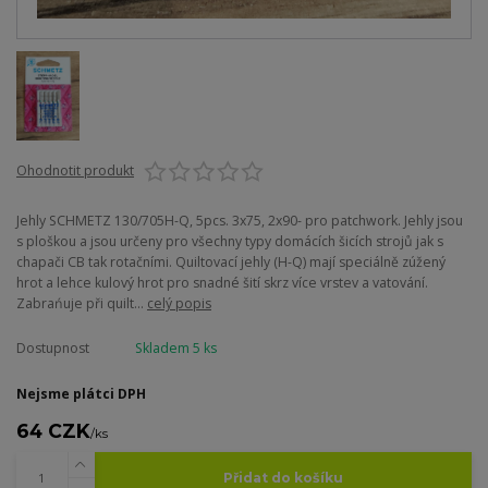
Ohodnotit produkt
Jehly SCHMETZ 130/705H-Q, 5pcs. 3x75, 2x90- pro patchwork. Jehly jsou
s ploškou a jsou určeny pro všechny typy domácích šicích strojů jak s
chapači CB tak rotačními. Quiltovací jehly (H-Q) mají speciálně zúžený
hrot a lehce kulový hrot pro snadné šití skrz více vrstev a vatování.
Zabrańuje při quilt...
celý popis
Dostupnost
Skladem 5 ks
Nejsme plátci DPH
64 CZK
/
ks
Přidat do košíku