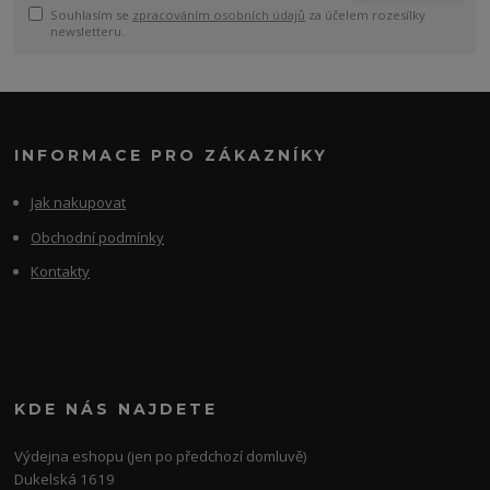
Souhlasím se
zpracováním osobních údajů
za účelem rozesílky
newsletteru.
INFORMACE PRO ZÁKAZNÍKY
Jak nakupovat
Obchodní podmínky
Kontakty
KDE NÁS NAJDETE
Výdejna eshopu (jen po předchozí domluvě)
Dukelská 1619