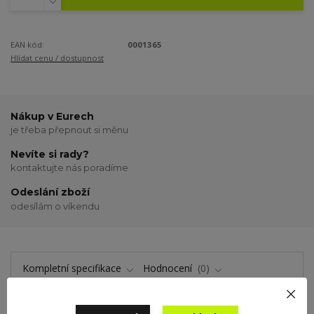
EAN kód:
0001365
Hlídat cenu / dostupnost
Nákup v Eurech
je třeba přepnout si měnu
Nevíte si rady?
kontaktujte nás poradíme
Odeslání zboží
odesílám o víkendu
Kompletní specifikace
Hodnocení
0