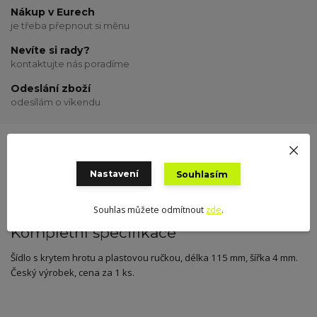
Nákup v Eurech
je třeba přepnout si měnu
Nevíte si rady?
kontaktujte nás poradíme
Odeslání zboží
odesílám o víkendu
Kompletní specifikace
Hodnocení
0
Nastavení
Souhlasím
Souhlas můžete odmítnout
zde
.
Kompletní specifikace
Šídlo s krytem hrotu a plastovou ručkou, délka 115 mm, šířka 4 mm.
Český výrobek, cena za 1 ks.