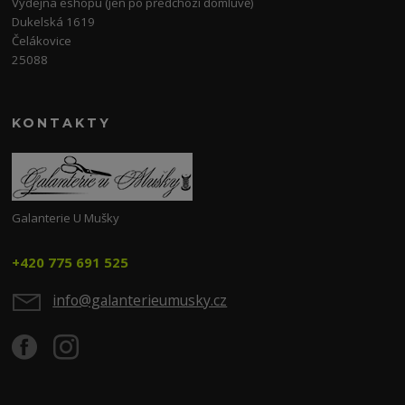
Výdejna eshopu (jen po předchozí domluvě)
Dukelská 1619
Čelákovice
25088
KONTAKTY
Galanterie U Mušky
+420 775 691 525
info@galanterieumusky.cz