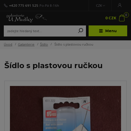
+420 775 691 525
Po-Pá 8-16h
CZK
0
0 CZK
Menu
Úvod
Galanterie
Šídlo
Šídlo s plastovou ručkou
Šídlo s plastovou ručkou