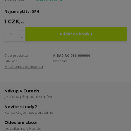
Nejsme plátci DPH
1 CZK
/
ks
Přidat do košíku
Číslo produktu:
K-BA0-RC-086-000000
EAN kód:
0000823
Hlídat cenu / dostupnost
Nákup v Eurech
je třeba přepnout si měnu
Nevíte si rady?
kontaktujte nás poradíme
Odeslání zboží
odesílám o víkendu