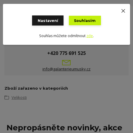
Nastavení
Souhlasím
Souhlas můžete odmítnout
zde
.
Potřebujete poradit?
+420 775 691 525
info@galanterieumusky.cz
Zboží zařazeno v kategoriích
Velikosti
Nepropásněte novinky, akce