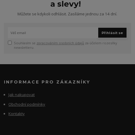
a slevy!
Můžete se kdykoli odhlásit. Zasíláme jednou za 14 dní.
Přihlásit se
Souhlasím se
zpracováním osobních údajů
za účelem rozesílky
newsletteru.
INFORMACE PRO ZÁKAZNÍKY
Jak nakupovat
Obchodní podmínky
Kontakty