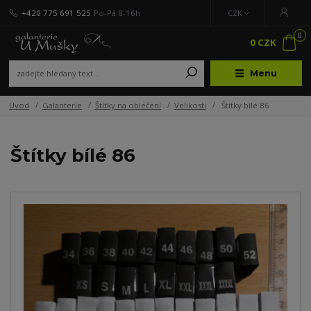
+420 775 691 525
Po-Pá 8-16h
CZK
0
0 CZK
Menu
Úvod
Galanterie
Štítky na oblečení
Velikosti
Štítky bílé 86
Štítky bílé 86