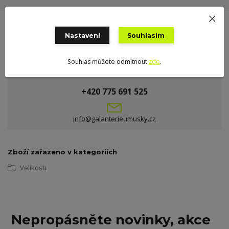
Nastavení
Souhlasím
Souhlas můžete odmítnout
zde
.
Potřebujete poradit?
+420 775 691 525
info@galanterieumusky.cz
Zboží zařazeno v kategoriích
Velikosti
Nepropásněte novinky, akce