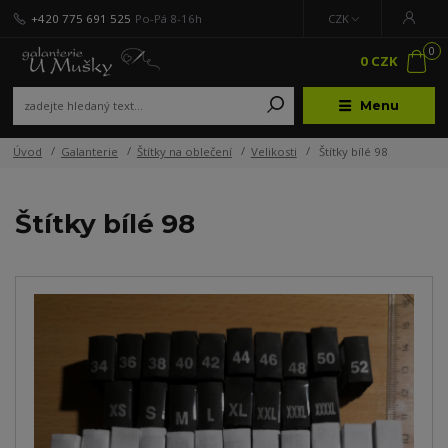
+420 775 691 525
Po-Pá 8-16h
CZK
0
0 CZK
Menu
Úvod
Galanterie
Štítky na oblečení
Velikosti
Štítky bílé 98
Štítky bílé 98