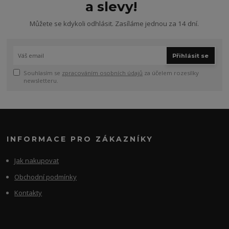
a slevy!
Můžete se kdykoli odhlásit. Zasíláme jednou za 14 dní.
Přihlásit se
Souhlasím se
zpracováním osobních údajů
za účelem rozesílky
newsletteru.
INFORMACE PRO ZÁKAZNÍKY
Jak nakupovat
Obchodní podmínky
Kontakty