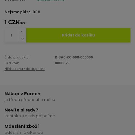
Nejsme plátci DPH
1 CZK
/
ks
Přidat do košíku
Číslo produktu:
K-BA0-RC-098-000000
EAN kód:
0000825
Hlídat cenu / dostupnost
Nákup v Eurech
je třeba přepnout si měnu
Nevíte si rady?
kontaktujte nás poradíme
Odeslání zboží
odesílám o víkendu