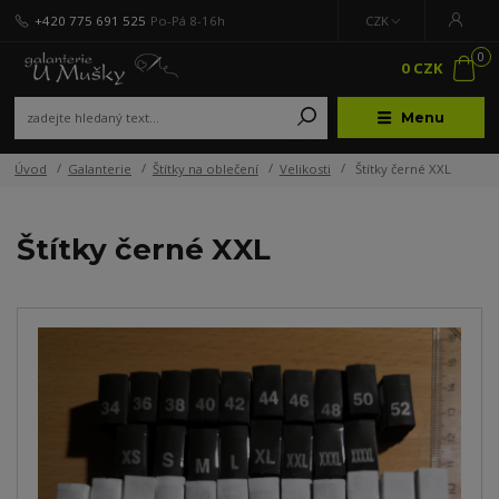
+420 775 691 525
Po-Pá 8-16h
CZK
0
0 CZK
Menu
Úvod
Galanterie
Štítky na oblečení
Velikosti
Štítky černé XXL
Štítky černé XXL