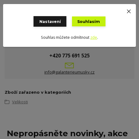
Nastavení
Souhlasím
Souhlas můžete odmítnout
zde
.
Potřebujete poradit?
+420 775 691 525
info@galanterieumusky.cz
Zboží zařazeno v kategoriích
Velikosti
Nepropásněte novinky, akce