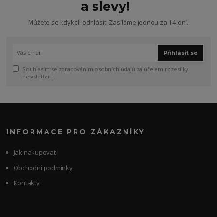
a slevy!
Můžete se kdykoli odhlásit. Zasíláme jednou za 14 dní.
Přihlásit se
Souhlasím se
zpracováním osobních údajů
za účelem rozesílky
newsletteru.
INFORMACE PRO ZÁKAZNÍKY
Jak nakupovat
Obchodní podmínky
Kontakty