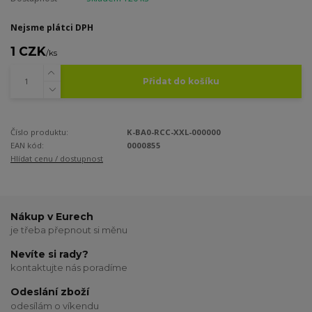
Nejsme plátci DPH
1 CZK
/
ks
Přidat do košíku
Číslo produktu:
K-BA0-RCC-XXL-000000
EAN kód:
0000855
Hlídat cenu / dostupnost
Nákup v Eurech
je třeba přepnout si měnu
Nevíte si rady?
kontaktujte nás poradíme
Odeslání zboží
odesílám o víkendu