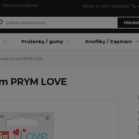
Ochrana soukromí
Nevíte si rady? Zavolejte.
Hleda
Pruženky / gumy
Knoflíky / Zapínání
extil 2,6 cm PRYM LOVE
6 cm PRYM LOVE