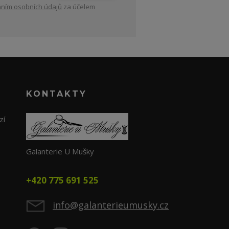
ním osobních údajů
za účelem
KONTAKTY
zí
Galanterie U Mušky
+420 775 691 525
info@galanterieumusky.cz