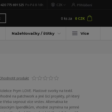
+420 775 691 525
Po-Pá 8-16h
CZK
Přihlášení
0
ks
za
0 CZK
t
Nažehlovačky / štítky
Více
Ohodnotit produkt
Kolekce Prym LOVE. Plastové svorky na textil.
Vhodné na patchwork a jiné šicí projekty, při který
je třeba sepnout více vrstev. Alternativa ke
klasickým špendlíkům, vhodné zejména na jemné