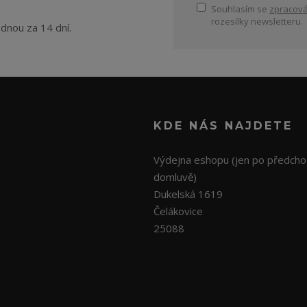
Souhlasím se
zpracová
rozesílky newsletteru.
ednou za 14 dní.
KDE NÁS NAJDETE
Výdejna eshopu (jen po předcho
domluvě)
Dukelská 1619
Čelákovice
25088