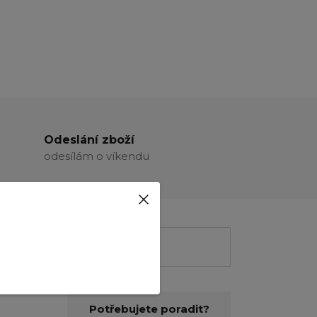
Odeslání zboží
odesílám o víkendu
Potřebujete poradit?