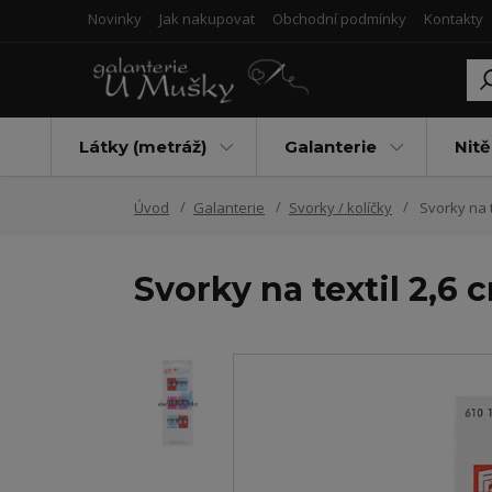
Novinky
Jak nakupovat
Obchodní podmínky
Kontakty
Látky (metráž)
Galanterie
Nitě
Úvod
Galanterie
Svorky / kolíčky
Svorky na t
Svorky na textil 2,