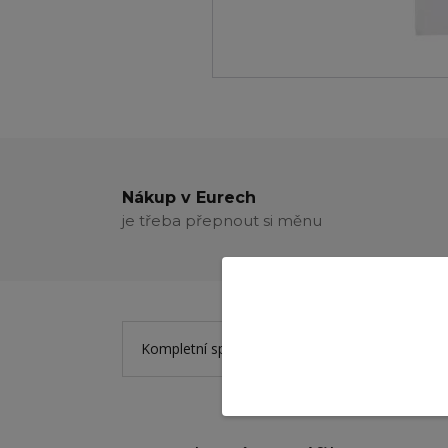
Nákup v Eurech
je třeba přepnout si měnu
Kompletní specifikace
Hodnocení
0