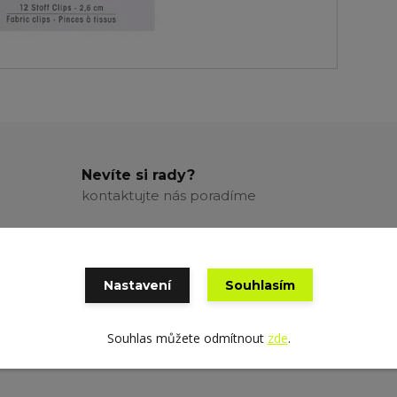
Nevíte si rady?
kontaktujte nás poradíme
Nastavení
Souhlasím
Souhlas můžete odmítnout
zde
.