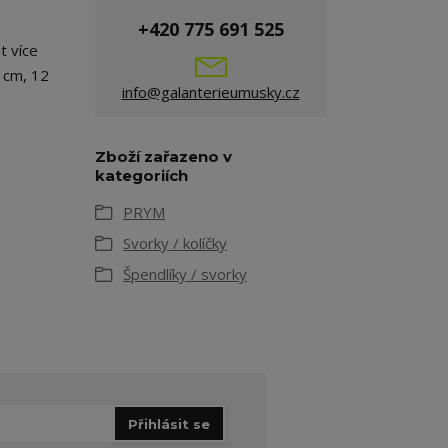
+420 775 691 525
t více
6 cm, 12
info@galanterieumusky.cz
Zboží zařazeno v
kategoriích
PRYM
Svorky / kolíčky
Špendlíky / svorky
Přihlásit se