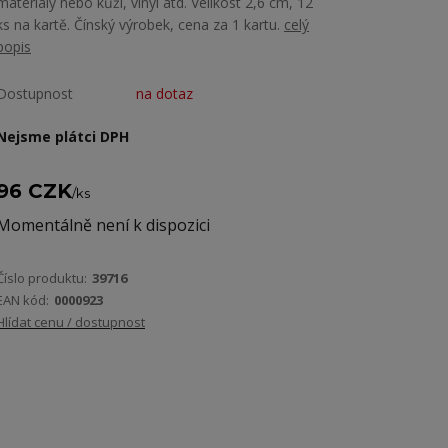
materiály nebo kůži, vinyl atd. Velikost 2,6 cm, 12
ks na kartě. Čínský výrobek, cena za 1 kartu.
celý
popis
Dostupnost
na dotaz
Nejsme plátci DPH
96 CZK
/
ks
Momentálně není k dispozici
Číslo produktu:
39716
EAN kód:
0000923
Hlídat cenu / dostupnost