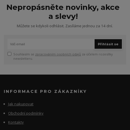
Nepropásněte novinky, akce
a slevy!
Můžete se kdykoli odhlásit. Zasíláme jednou za 14 dní.
Přihlásit se
Souhlasím se
zpracováním osobních údajů
za účelem rozesílky
newsletteru.
INFORMACE PRO ZÁKAZNÍKY
Jak nakupovat
Obchodní podmínky
Kontakty