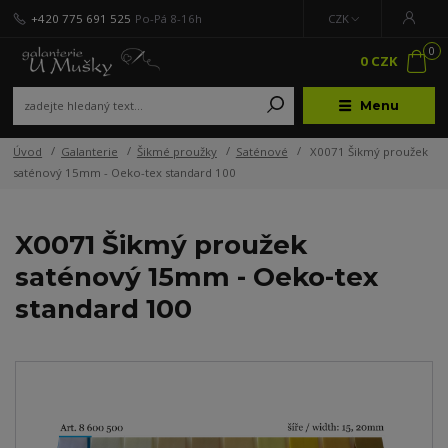
+420 775 691 525
Po-Pá 8-16h
CZK
0
0 CZK
Menu
Úvod
Galanterie
Šikmé proužky
Saténové
X0071 Šikmý proužek
saténový 15mm - Oeko-tex standard 100
X0071 Šikmý proužek
saténový 15mm - Oeko-tex
standard 100