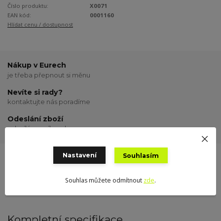
Číslo produktu:
X0071
EAN kód:
0001160
Hlídat cenu / dostupnost
Nákup v Eurech
je třeba přepnout si měnu
Nevíte si rady?
kontaktujte nás poradíme
Odeslání zboží
odesílám o víkendu
Nastavení
Souhlasím
Kompletní specifikace
Hodnocení
0
Souhlas můžete odmítnout
zde
.
Kompletní specifikace