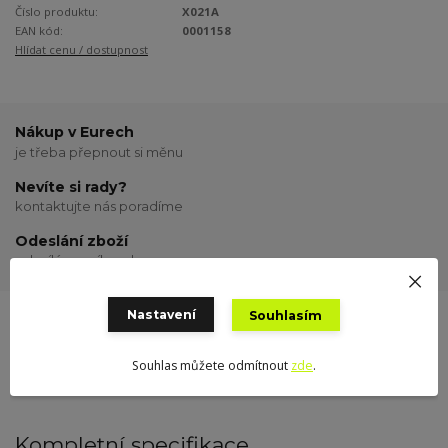
Číslo produktu:
X021A
EAN kód:
0001158
Hlídat cenu / dostupnost
Nákup v Eurech
je třeba přepnout si měnu
Nevíte si rady?
kontaktujte nás poradíme
Odeslání zboží
odesílám o víkendu
Nastavení
Souhlasím
Kompletní specifikace
Hodnocení
0
Souhlas můžete odmítnout
zde
.
Kompletní specifikace