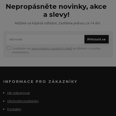
Nepropásněte novinky, akce
a slevy!
Můžete se kdykoli odhlásit. Zasíláme jednou za 14 dní.
Přihlásit se
Souhlasím se
zpracováním osobních údajů
za účelem rozesílky
newsletteru.
INFORMACE PRO ZÁKAZNÍKY
Jak nakupovat
Obchodní podmínky
Kontakty