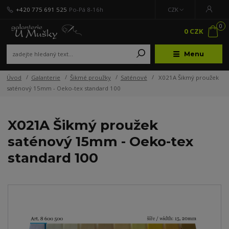
+420 775 691 525
Po-Pá 8-16h
CZK
0
0 CZK
Menu
Úvod
Galanterie
Šikmé proužky
Saténové
X021A Šikmý proužek
saténový 15mm - Oeko-tex standard 100
X021A Šikmý proužek
saténový 15mm - Oeko-tex
standard 100