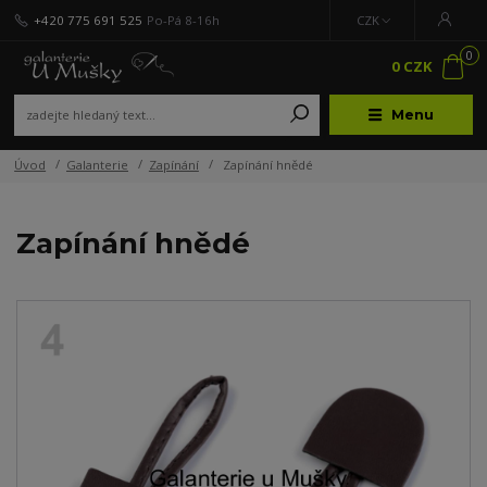
+420 775 691 525
Po-Pá 8-16h
CZK
0
0 CZK
Menu
Úvod
Galanterie
Zapínání
Zapínání hnědé
Zapínání hnědé