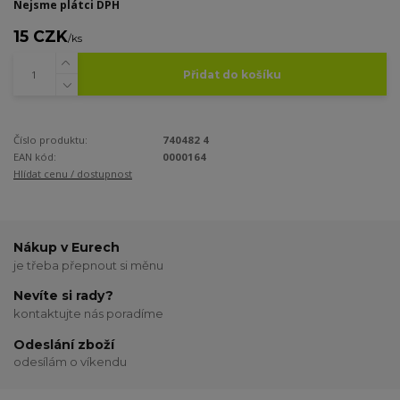
Nejsme plátci DPH
15 CZK
/
ks
Přidat do košíku
Číslo produktu:
740482 4
EAN kód:
0000164
Hlídat cenu / dostupnost
Nákup v Eurech
je třeba přepnout si měnu
Nevíte si rady?
kontaktujte nás poradíme
Odeslání zboží
odesílám o víkendu