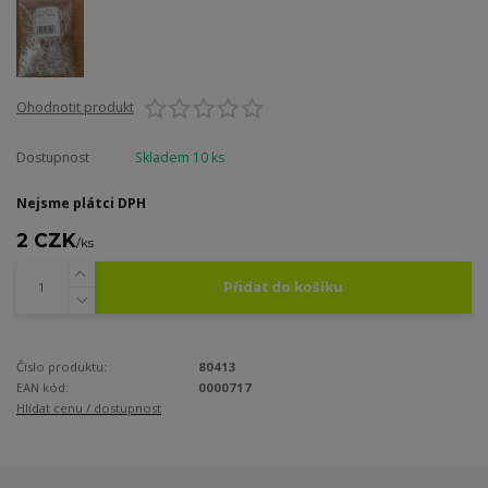
Ohodnotit produkt
Dostupnost
Skladem 10 ks
Nejsme plátci DPH
2 CZK
/
ks
Přidat do košíku
Číslo produktu:
80413
EAN kód:
0000717
Hlídat cenu / dostupnost