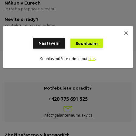
Nákup v Eurech
je třeba přepnout si měnu
Nevíte si rady?
kontaktujte nás poradíme
Odeslání zboží
odesílám o víkendu
Nastavení
Souhlasím
Souhlas můžete odmítnout
zde
.
Potřebujete poradit?
+420 775 691 525
info@galanterieumusky.cz
Zboží zařazeno v kategoriích