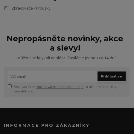
Zkracovače / kroužky
Nepropásněte novinky, akce
a slevy!
Můžete se kdykoli odhlásit. Zasíláme jednou za 14 dní.
Přihlásit se
Souhlasím se
zpracováním osobních údajů
za účelem rozesílky
newsletteru.
INFORMACE PRO ZÁKAZNÍKY