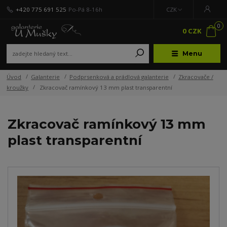
+420 775 691 525
Po-Pá 8-16h
CZK
0
0 CZK
Menu
Úvod
Galanterie
Podprsenková a prádlová galanterie
Zkracovače /
kroužky
Zkracovač ramínkový 13 mm plast transparentní
Zkracovač ramínkový 13 mm
plast transparentní