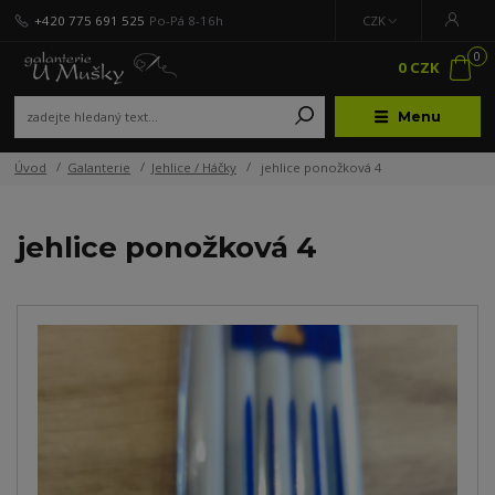
+420 775 691 525
Po-Pá 8-16h
CZK
0
0 CZK
Menu
Úvod
Galanterie
Jehlice / Háčky
jehlice ponožková 4
jehlice ponožková 4