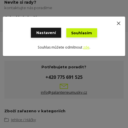
Nevíte si rady?
kontaktujte nás poradíme
Odeslání zboží
odesílám o víkendu
Nastavení
Souhlasím
Souhlas můžete odmítnout
zde
.
Potřebujete poradit?
+420 775 691 525
info@galanterieumusky.cz
Zboží zařazeno v kategoriích
Jehlice / Háčky