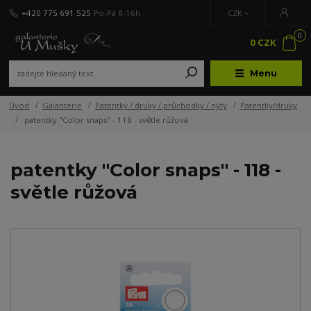
+420 775 691 525
Po-Pá 8-16h
CZK
0
0 CZK
Menu
Úvod
Galanterie
Patentky / druky / průchodky / nýty
Patentky/druky
patentky "Color snaps" - 118 - světle růžová
patentky "Color snaps" - 118 -
světle růžová