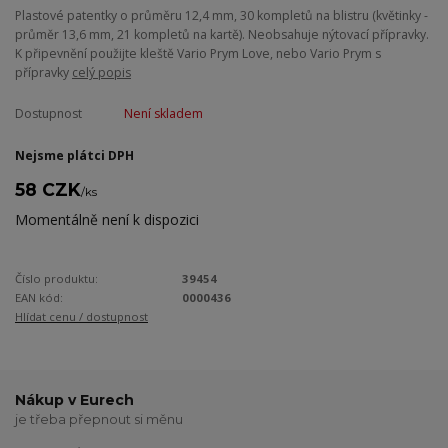
Plastové patentky o průměru 12,4 mm, 30 kompletů na blistru (květinky -
průměr 13,6 mm, 21 kompletů na kartě). Neobsahuje nýtovací přípravky.
K připevnění použijte kleště Vario Prym Love, nebo Vario Prym s
přípravky
celý popis
Dostupnost
Není skladem
Nejsme plátci DPH
58 CZK
/
ks
Momentálně není k dispozici
Číslo produktu:
39454
EAN kód:
0000436
Hlídat cenu / dostupnost
Nákup v Eurech
je třeba přepnout si měnu