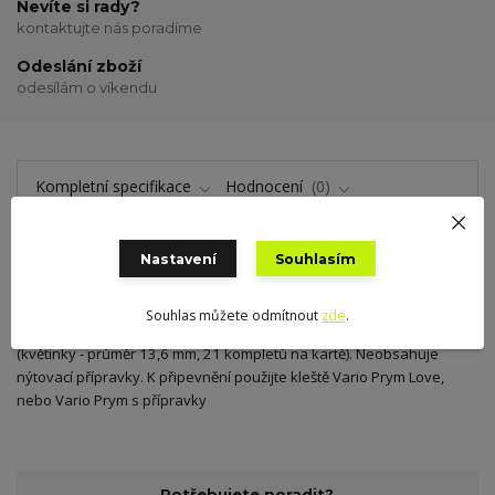
Nevíte si rady?
kontaktujte nás poradíme
Odeslání zboží
odesílám o víkendu
Kompletní specifikace
Hodnocení
0
Nastavení
Souhlasím
Kompletní specifikace
Souhlas můžete odmítnout
zde
.
Plastové patentky o průměru 12,4 mm, 30 kompletů na blistru
(květinky - průměr 13,6 mm, 21 kompletů na kartě). Neobsahuje
nýtovací přípravky. K připevnění použijte kleště Vario Prym Love,
nebo Vario Prym s přípravky
Potřebujete poradit?