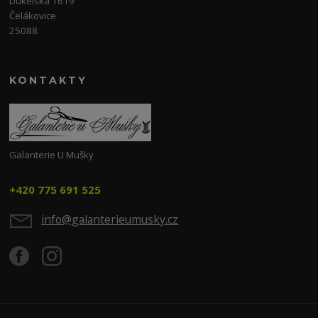
Dukelská 1619
Čelákovice
25088
KONTAKTY
Galanterie U Mušky
+420 775 691 525
info@galanterieumusky.cz