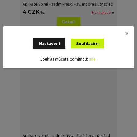
Aplikace volné - sedmikrásky - sv. modrá žlutý střed
4 CZK
/
ks
Není skladem
Detail
Nastavení
Souhlasím
Souhlas můžete odmítnout
zde
.
Aplikace volné - sedmikrásky - žlutá červený střed