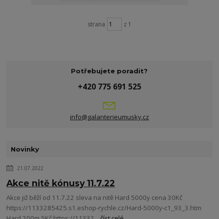
strana
z 1
Potřebujete poradit?
+420 775 691 525
info@galanterieumusky.cz
Novinky
21.07.2022
Akce nitě kónusy 11.7.22
Akce již běží od 11.7.22 sleva na nitě Hard 5000y cena 30Kč
https://1133285425.s1.eshop-rychle.cz/Hard-5000y-c1_93_3.htm
Hard 200m 5Kč https://11332...
číst celé