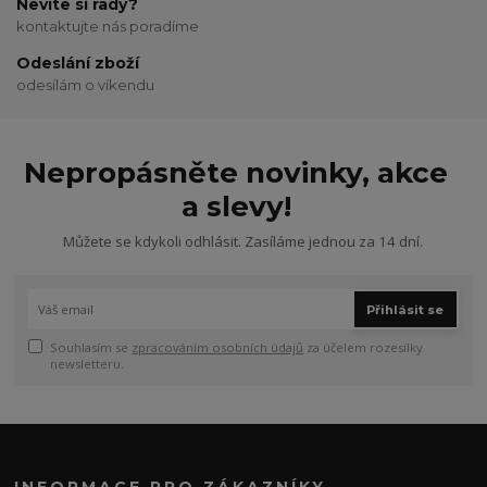
Nevíte si rady?
kontaktujte nás poradíme
Odeslání zboží
odesílám o víkendu
Nepropásněte novinky, akce
a slevy!
Můžete se kdykoli odhlásit. Zasíláme jednou za 14 dní.
Přihlásit se
Souhlasím se
zpracováním osobních údajů
za účelem rozesílky
newsletteru.