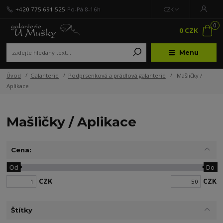
+420 775 691 525
Po-Pá 8-16h
CZK
0
0 CZK
Menu
Úvod
Galanterie
Podprsenková a prádlová galanterie
Mašličky /
Aplikace
Mašličky / Aplikace
Cena:
Od
Do
CZK
CZK
Štítky