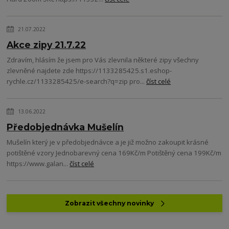
21.07.2022
Akce zipy 21.7.22
Zdravím, hlásím že jsem pro Vás zlevnila některé zipy všechny
zlevněné najdete zde https://1133285425.s1.eshop-
rychle.cz/1133285425/e-search?q=zip pro...
číst celé
13.06.2022
Předobjednávka Mušelín
Mušelín který je v předobjednávce a je již možno zakoupit krásné
potištěné vzory Jednobarevný cena 169Kč/m Potištěný cena 199Kč/m
https://www.galan...
číst celé
Zobrazit všechny novinky