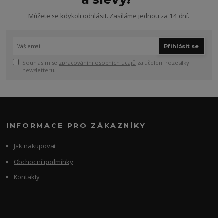
Můžete se kdykoli odhlásit. Zasíláme jednou za 14 dní.
Přihlásit se
Souhlasím se
zpracováním osobních údajů
za účelem rozesílky
newsletteru.
INFORMACE PRO ZÁKAZNÍKY
Jak nakupovat
Obchodní podmínky
Kontakty