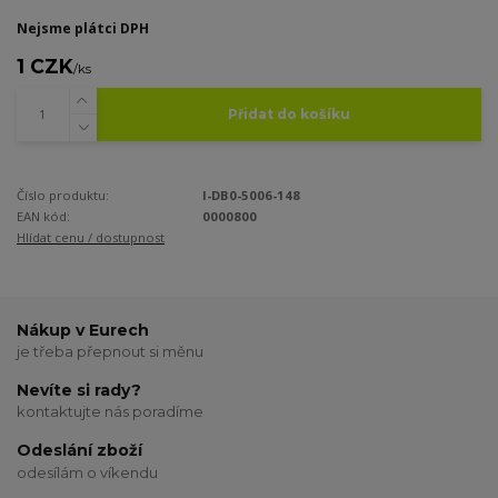
Nejsme plátci DPH
1 CZK
/
ks
Přidat do košíku
Číslo produktu:
I-DB0-5006-148
EAN kód:
0000800
Hlídat cenu / dostupnost
Nákup v Eurech
je třeba přepnout si měnu
Nevíte si rady?
kontaktujte nás poradíme
Odeslání zboží
odesílám o víkendu