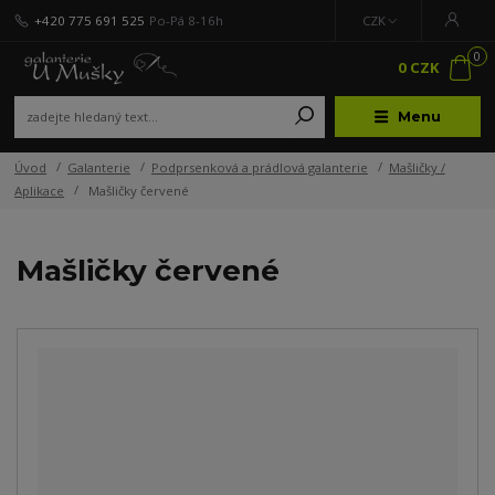
+420 775 691 525
Po-Pá 8-16h
CZK
0
0 CZK
Menu
Úvod
Galanterie
Podprsenková a prádlová galanterie
Mašličky /
Aplikace
Mašličky červené
Mašličky červené