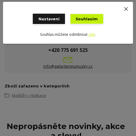
Nastavení
Souhlasím
Souhlas můžete odmítnout
zde
.
Potřebujete poradit?
+420 775 691 525
info@galanterieumusky.cz
Zboží zařazeno v kategoriích
Mašličky / Aplikace
Nepropásněte novinky, akce
a slevy!